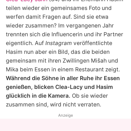
Alle Themen auf Promiflash
teilen wieder ein gemeinsames Foto und
Jobs
werfen damit Fragen auf. Sind sie etwa
wieder zusammen? Im vergangenen Jahr
App runterladen
trennten sich die Influencerin und ihr Partner
Team
eigentlich. Auf
Instagram
veröffentlichte
Hasim nun aber ein Bild, das die beiden
Redaktionelle Richtlinien
gemeinsam mit ihren Zwillingen Mišah und
Impressum
Mika beim Essen in einem Restaurant zeigt.
Während die Söhne in aller Ruhe ihr Essen
Datenschutzerklärung
genießen, blicken Clea-Lacy und Hasim
Nutzungsbedingungen
glücklich in die Kamera.
Ob sie wieder
Utiq verwalten
zusammen sind, wird nicht verraten.
Anzeige