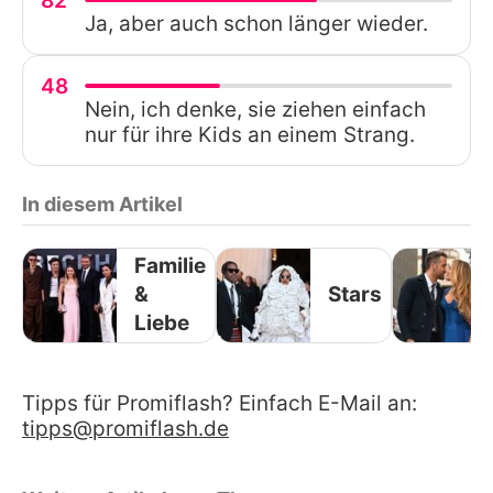
82
Ja, aber auch schon länger wieder.
48
Nein, ich denke, sie ziehen einfach
nur für ihre Kids an einem Strang.
In diesem Artikel
Familie
&
Stars
Liebe
Tipps für Promiflash? Einfach E-Mail an:
tipps@promiflash.de