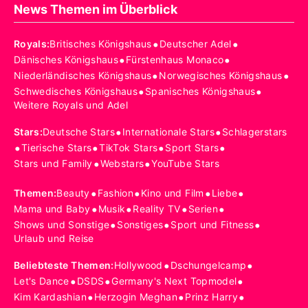
News Themen im Überblick
•
•
Royals
:
Britisches Königshaus
Deutscher Adel
•
•
Dänisches Königshaus
Fürstenhaus Monaco
•
•
Niederländisches Königshaus
Norwegisches Königshaus
•
•
Schwedisches Königshaus
Spanisches Königshaus
Weitere Royals und Adel
•
•
Stars
:
Deutsche Stars
Internationale Stars
Schlagerstars
•
•
•
•
Tierische Stars
TikTok Stars
Sport Stars
•
•
Stars und Family
Webstars
YouTube Stars
•
•
•
•
Themen
:
Beauty
Fashion
Kino und Film
Liebe
•
•
•
•
Mama und Baby
Musik
Reality TV
Serien
•
•
•
Shows und Sonstige
Sonstiges
Sport und Fitness
Urlaub und Reise
•
•
Beliebteste Themen
:
Hollywood
Dschungelcamp
•
•
•
Let's Dance
DSDS
Germany's Next Topmodel
•
•
•
Kim Kardashian
Herzogin Meghan
Prinz Harry