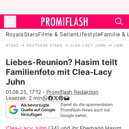
Royals
Stars
Filme & Serien
Lifestyle
Familie & 
STARS
DEUTSCHE STARS
CLEA-LACY JUHN
LIEBES
Royals
Liebes-Reunion? Hasim teilt
Stars
Familienfoto mit Clea-Lacy
Filme & Serien
Juhn
Lifestyle
01.08.25, 17:12
-
Promiflash Redaktion
Lesezeit:
2
min
Familie & Liebe
Damit du die spannendsten
Promiflash-News auch bei
Promiflash Exklusiv
Google siehst.
Clea-Lacy Juhn
(34) und ihr Ehemann Hasim