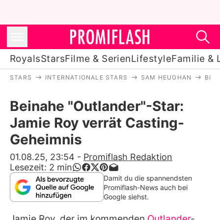
Royals
Stars
Filme & Serien
Lifestyle
Familie & 
STARS
INTERNATIONALE STARS
SAM HEUGHAN
BEI
Royals
Beinahe "Outlander"-Star:
Stars
Jamie Roy verrät Casting-
Filme & Serien
Geheimnis
Lifestyle
01.08.25, 23:54
-
Promiflash Redaktion
Lesezeit:
2
min
Familie & Liebe
Damit du die spannendsten
Promiflash-News auch bei
Promiflash Exklusiv
Google siehst.
Jamie Roy
, der im kommenden
Outlander
-