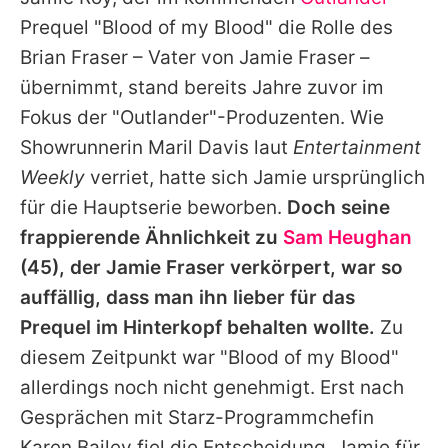
Alle Themen auf Promiflash
Prequel "Blood of my Blood" die Rolle des
Jobs
Brian Fraser – Vater von
Jamie
Fraser –
übernimmt, stand bereits Jahre zuvor im
App runterladen
Fokus der "Outlander"-Produzenten. Wie
Team
Showrunnerin Maril Davis laut
Entertainment
Weekly
verriet, hatte sich
Jamie
ursprünglich
Redaktionelle Richtlinien
für die Hauptserie beworben.
Doch seine
Impressum
frappierende Ähnlichkeit zu
Sam Heughan
(45), der
Jamie
Fraser verkörpert, war so
Datenschutzerklärung
auffällig, dass man ihn lieber für das
Nutzungsbedingungen
Prequel im Hinterkopf behalten wollte.
Zu
Utiq verwalten
diesem Zeitpunkt war "Blood of my Blood"
allerdings noch nicht genehmigt. Erst nach
Gesprächen mit Starz-Programmchefin
Karen Bailey fiel die Entscheidung,
Jamie
für