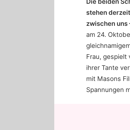
Die beiden Sc
stehen derzei
zwischen uns 
am 24. Oktobe
gleichnamigem
Frau, gespielt
ihrer Tante ve
mit
Masons
Fi
Spannungen mit