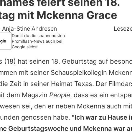
ames feiert seinen 18.
Filme & Serien
tag mit Mckenna Grace
Lifestyle
-
Anja-Stine Andresen
Leseze
Familie & Liebe
Damit du die spannendsten
Promiflash-News auch bei
Google siehst.
Promiflash Exklusiv
s
(18) hat seinen 18. Geburtstag auf beson
Alle Themen auf Promiflash
ammen mit seiner Schauspielkollegin
Mckenn
Jobs
ie Zeit in seiner Heimat Texas. Der Filmdars
App runterladen
mit dem Magazin
People
, dass es ein entspa
Team
wesen sei, den er neben
Mckenna
auch mit
eunden genossen habe.
"Ich war zu Hause 
Redaktionelle Richtlinien
eine Geburtstagswoche und
Mckenna
war a
Impressum