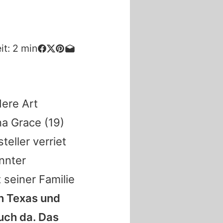
it:
2
min
dere Art
a Grace
(19)
teller verriet
nnter
 seiner Familie
in Texas und
uch da. Das