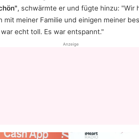
schön"
, schwärmte er und fügte hinzu: "Wir
Datenschutzerklärung
 mit meiner Familie und einigen meiner be
Nutzungsbedingungen
 war echt toll. Es war entspannt."
Utiq verwalten
Anzeige