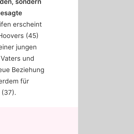
nden, sondern
gesagte
ifen erscheint
 Hoovers
(45)
einer jungen
s Vaters und
neue Beziehung
ßerdem für
(37).