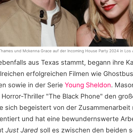
hames und Mckenna Grace auf der Incoming House Party 2024 in Los 
 ebenfalls aus Texas stammt, begann ihre Ka
lreichen erfolgreichen Filmen wie
Ghostbus
n sowie in der Serie
Young Sheldon
.
Maso
m Horror-Thriller "The Black Phone" den gr
te sich begeistert von der Zusammenarbeit mi
lentiert und hat eine bewundernswerte Arbe
ut
Just Jared
soll es zwischen den beiden s