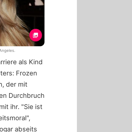
Angeles.
rriere als Kind
ters: Frozen
n
, der mit
oßen Durchbruch
t ihr. "Sie ist
itsmoral",
ogar abseits