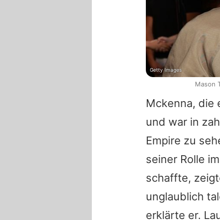
Getty Images
Mason T
Mckenna
, die
und war in zah
Empire
zu sehe
seiner Rolle i
schaffte, zeig
unglaublich ta
erklärte er. La