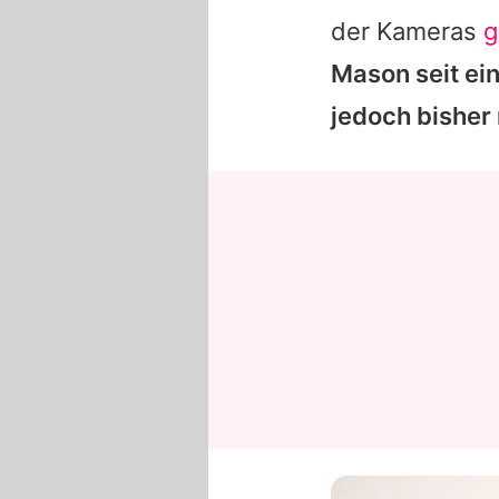
der Kameras
g
Mason
seit ei
jedoch bisher n