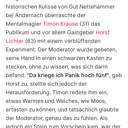
Alle Themen auf Promiflash
historischen Kulisse von Gut Nettehammer
bei Andernach überraschte der
Jobs
Mentalmagier
Timon Krause
(31) das
App runterladen
Publikum und vor allem Gastgeber
Horst
Team
Lichter
(63) mit einem verblüffenden
Experiment. Der Moderator wurde gebeten,
Redaktionelle Richtlinien
seine Hand in einen schwarzen Kasten zu
Impressum
stecken, ohne zu wissen, was sich darin
befand.
"Da kriege ich Panik hoch fünf"
, gab
Datenschutzerklärung
Horst zu, stellte sich jedoch der
Nutzungsbedingungen
Herausforderung.
Timon
redete ihm ein,
etwas Warmes und Weiches, wie Moos,
Utiq verwalten
ertasten zu können, und tatsächlich glaubte
der Moderator, genau das zu fühlen. Als
jedoch ein Stein zum Vorschein kam, war der