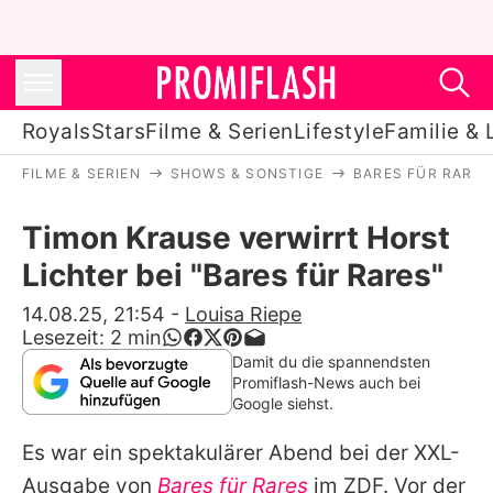
Royals
Stars
Filme & Serien
Lifestyle
Familie & 
FILME & SERIEN
SHOWS & SONSTIGE
BARES FÜR RARES
Royals
Timon Krause verwirrt Horst
Stars
Lichter bei "Bares für Rares"
Filme & Serien
14.08.25, 21:54
-
Louisa Riepe
Lesezeit:
2
min
Lifestyle
Damit du die spannendsten
Promiflash-News auch bei
Familie & Liebe
Google siehst.
Promiflash Exklusiv
Es war ein spektakulärer Abend bei der XXL-
Ausgabe von
Bares für Rares
im ZDF. Vor der