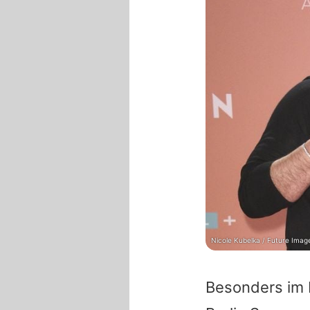
Nicole Kubelka / Future Imag
Besonders im b