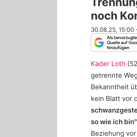
Trennung
noch Ko
30.08.25, 15:00
Kader Loth
(52
getrennte We
Bekanntheit ü
kein Blatt vo
schwanzgesteu
so wie ich bin"
Beziehung vor 