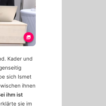
nd. Kader und
genseitig
be sich Ismet
zwischen ihnen
ei ihm ist
erklärte sie im