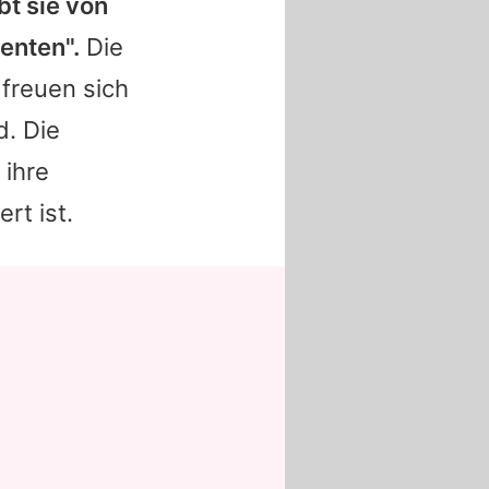
bt sie von
enten".
Die
 freuen sich
d. Die
 ihre
rt ist.