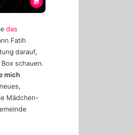
se
das
nn Fatih
tung darauf,
e Box schauen.
e mich
 neues,
"Die Mädchen-
ngemeinde