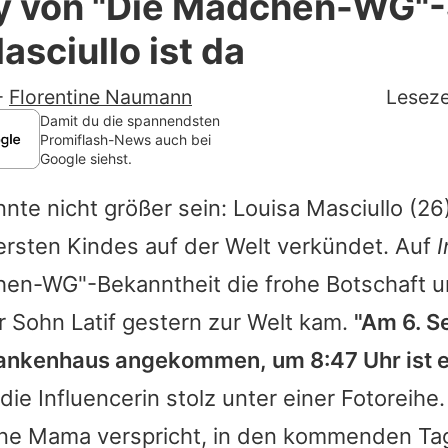
y von "Die Mädchen-WG"-
Filme & Serien
asciullo ist da
Lifestyle
-
Florentine Naumann
Leseze
Familie & Liebe
Damit du die spannendsten
Promiflash-News auch bei
Google siehst.
Promiflash Exklusiv
nte nicht größer sein:
Louisa Masciullo
(26)
Alle Themen auf Promiflash
ersten Kindes auf der Welt verkündet. Auf
Jobs
hen-WG"-Bekanntheit die frohe Botschaft un
App runterladen
er Sohn Latif gestern zur Welt kam.
"Am 6. 
Team
rankenhaus angekommen, um 8:47 Uhr ist 
ie Influencerin stolz unter einer Fotoreihe.
Redaktionelle Richtlinien
ne Mama verspricht, in den kommenden Ta
Impressum