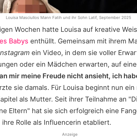
Louisa Masciullos Mann Fatih und ihr Sohn Latif, September 2025
nigen Wochen hatte Louisa auf kreative Wei
res Babys
enthüllt. Gemeinsam mit ihrem Ma
Instagram
ein Video, in dem sie voller Erwar
Jungen oder ein Mädchen erwarten, auf ein
n mir meine Freude nicht ansieht, ich hab
rzte sie damals. Für Louisa beginnt nun ein
pitel als Mutter. Seit ihrer Teilnahme an 
e Eltern" hat sie sich erfolgreich eine Fa
hre Rolle als Influencerin etabliert.
Anzeige