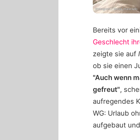
Instagram / louisa_masciullo
Bereits vor ei
Geschlecht ih
zeigte sie auf
ob sie einen 
"Auch wenn ma
gefreut"
, sche
aufregendes Ka
WG: Urlaub ohn
aufgebaut und i