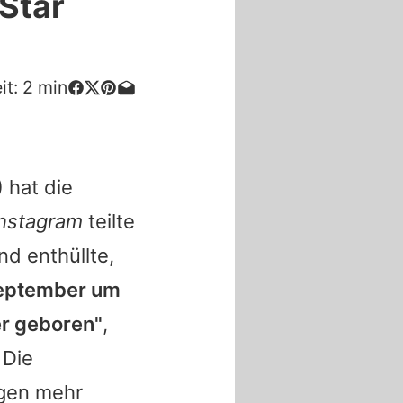
Star
it:
2
min
 hat die
Instagram
teilte
d enthüllte,
September um
er geboren"
,
 Die
gen mehr