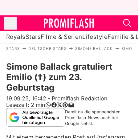
Royals
Stars
Filme & Serien
Lifestyle
Familie & 
STARS
DEUTSCHE STARS
SIMONE BALLACK
SIMONE
Royals
Simone Ballack gratuliert
Stars
Emilio (†) zum 23.
Filme & Serien
Geburtstag
Lifestyle
19.09.25, 16:42
-
Promiflash Redaktion
Lesezeit:
2
min
Familie & Liebe
Damit du die spannendsten
Promiflash-News auch bei
Promiflash Exklusiv
Google siehst.
Mit einem bewegenden Post auf
Instagram