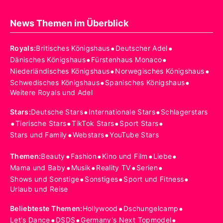
News Themen im Überblick
•
•
Royals
:
Britisches Königshaus
Deutscher Adel
•
•
Dänisches Königshaus
Fürstenhaus Monaco
•
•
Niederländisches Königshaus
Norwegisches Königshaus
•
•
Schwedisches Königshaus
Spanisches Königshaus
Weitere Royals und Adel
•
•
Stars
:
Deutsche Stars
Internationale Stars
Schlagerstars
•
•
•
•
Tierische Stars
TikTok Stars
Sport Stars
•
•
Stars und Family
Webstars
YouTube Stars
•
•
•
•
Themen
:
Beauty
Fashion
Kino und Film
Liebe
•
•
•
•
Mama und Baby
Musik
Reality TV
Serien
•
•
•
Shows und Sonstige
Sonstiges
Sport und Fitness
Urlaub und Reise
•
•
Beliebteste Themen
:
Hollywood
Dschungelcamp
•
•
•
Let's Dance
DSDS
Germany's Next Topmodel