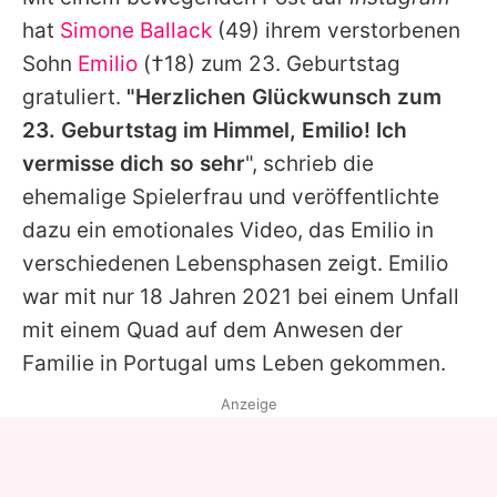
Alle Themen auf Promiflash
hat
Simone Ballack
(49) ihrem verstorbenen
Jobs
Sohn
Emilio
(†18) zum 23. Geburtstag
gratuliert.
"Herzlichen Glückwunsch zum
App runterladen
23. Geburtstag im Himmel,
Emilio
! Ich
Team
vermisse dich so sehr
", schrieb die
ehemalige Spielerfrau und veröffentlichte
Redaktionelle Richtlinien
dazu ein emotionales Video, das
Emilio
in
Impressum
verschiedenen Lebensphasen zeigt.
Emilio
war mit nur 18 Jahren 2021 bei einem Unfall
Datenschutzerklärung
mit einem Quad auf dem Anwesen der
Nutzungsbedingungen
Familie in Portugal ums Leben gekommen.
Utiq verwalten
Anzeige