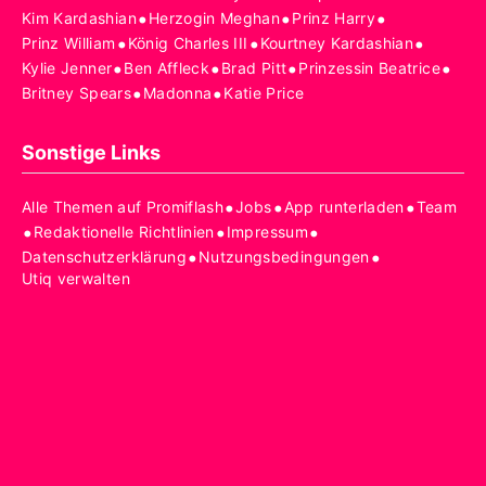
•
•
•
Kim Kardashian
Herzogin Meghan
Prinz Harry
•
•
•
Prinz William
König Charles III
Kourtney Kardashian
•
•
•
•
Kylie Jenner
Ben Affleck
Brad Pitt
Prinzessin Beatrice
•
•
Britney Spears
Madonna
Katie Price
Sonstige Links
•
•
•
Alle Themen auf Promiflash
Jobs
App runterladen
Team
•
•
•
Redaktionelle Richtlinien
Impressum
•
•
Datenschutzerklärung
Nutzungsbedingungen
Utiq verwalten