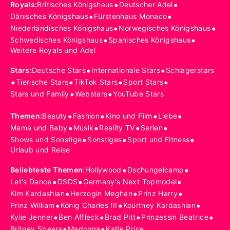
•
•
Royals
:
Britisches Königshaus
Deutscher Adel
•
•
Dänisches Königshaus
Fürstenhaus Monaco
•
•
Niederländisches Königshaus
Norwegisches Königshaus
•
•
Schwedisches Königshaus
Spanisches Königshaus
Weitere Royals und Adel
•
•
Stars
:
Deutsche Stars
Internationale Stars
Schlagerstars
•
•
•
•
Tierische Stars
TikTok Stars
Sport Stars
•
•
Stars und Family
Webstars
YouTube Stars
•
•
•
•
Themen
:
Beauty
Fashion
Kino und Film
Liebe
•
•
•
•
Mama und Baby
Musik
Reality TV
Serien
•
•
•
Shows und Sonstige
Sonstiges
Sport und Fitness
Urlaub und Reise
•
•
Beliebteste Themen
:
Hollywood
Dschungelcamp
•
•
•
Let's Dance
DSDS
Germany's Next Topmodel
•
•
•
Kim Kardashian
Herzogin Meghan
Prinz Harry
•
•
•
Prinz William
König Charles III
Kourtney Kardashian
•
•
•
•
Kylie Jenner
Ben Affleck
Brad Pitt
Prinzessin Beatrice
•
•
Britney Spears
Madonna
Katie Price