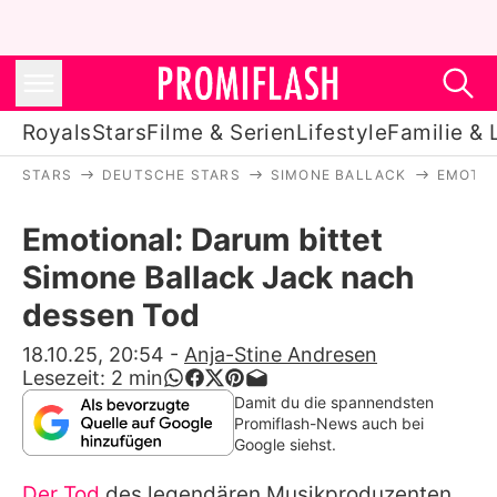
Royals
Stars
Filme & Serien
Lifestyle
Familie & 
STARS
DEUTSCHE STARS
SIMONE BALLACK
EMOTIO
Royals
Emotional: Darum bittet
Stars
Simone Ballack Jack nach
Filme & Serien
dessen Tod
Lifestyle
18.10.25, 20:54
-
Anja-Stine Andresen
Lesezeit:
2
min
Familie & Liebe
Damit du die spannendsten
Promiflash-News auch bei
Promiflash Exklusiv
Google siehst.
Der Tod
des legendären Musikproduzenten