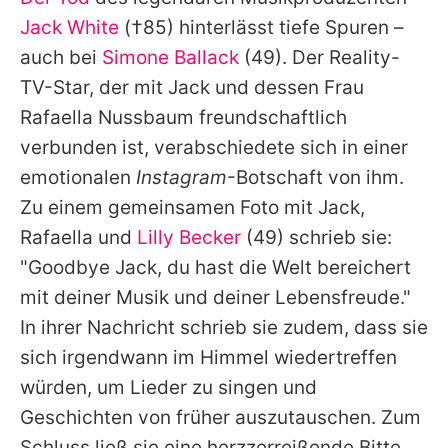
Alle Themen auf Promiflash
Jack White
(†85) hinterlässt tiefe Spuren –
Jobs
auch bei
Simone Ballack
(49). Der Reality-
TV-Star, der mit
Jack
und dessen Frau
App runterladen
Rafaella Nussbaum freundschaftlich
Team
verbunden ist, verabschiedete sich in einer
emotionalen
Instagram
-Botschaft von ihm.
Redaktionelle Richtlinien
Zu einem gemeinsamen Foto mit
Jack
,
Impressum
Rafaella und
Lilly Becker
(49) schrieb sie:
"Goodbye
Jack
, du hast die Welt bereichert
Datenschutzerklärung
mit deiner Musik und deiner Lebensfreude."
Nutzungsbedingungen
In ihrer Nachricht schrieb sie zudem, dass sie
Utiq verwalten
sich irgendwann im Himmel wiedertreffen
würden, um Lieder zu singen und
Geschichten von früher auszutauschen. Zum
Schluss ließ sie eine herzzerreißende Bitte