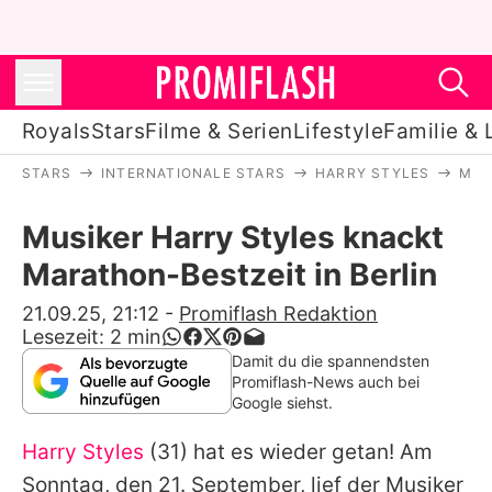
Royals
Stars
Filme & Serien
Lifestyle
Familie & 
STARS
INTERNATIONALE STARS
HARRY STYLES
MUS
Royals
Musiker Harry Styles knackt
Stars
Marathon-Bestzeit in Berlin
Filme & Serien
21.09.25, 21:12
-
Promiflash Redaktion
Lesezeit:
2
min
Lifestyle
Damit du die spannendsten
Promiflash-News auch bei
Familie & Liebe
Google siehst.
Promiflash Exklusiv
Harry Styles
(31) hat es wieder getan! Am
Sonntag, den 21. September, lief der Musiker