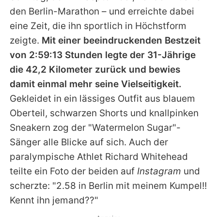
Alle Themen auf Promiflash
den Berlin-Marathon – und erreichte dabei
eine Zeit, die ihn sportlich in Höchstform
Jobs
zeigte.
Mit einer beeindruckenden Bestzeit
App runterladen
von 2:59:13 Stunden legte der 31-Jährige
Team
die 42,2 Kilometer zurück und bewies
damit einmal mehr seine Vielseitigkeit.
Redaktionelle Richtlinien
Gekleidet in ein lässiges Outfit aus blauem
Impressum
Oberteil, schwarzen Shorts und knallpinken
Sneakern zog der "Watermelon Sugar"-
Datenschutzerklärung
Sänger alle Blicke auf sich. Auch der
Nutzungsbedingungen
paralympische Athlet Richard Whitehead
teilte ein Foto der beiden auf
Instagram
und
Utiq verwalten
scherzte: "2.58 in Berlin mit meinem Kumpel!!
Kennt ihn jemand??"