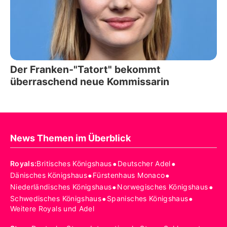
Der Franken-"Tatort" bekommt
überraschend neue Kommissarin
News Themen im Überblick
•
•
Royals
:
Britisches Königshaus
Deutscher Adel
•
•
Dänisches Königshaus
Fürstenhaus Monaco
•
•
Niederländisches Königshaus
Norwegisches Königshaus
•
•
Schwedisches Königshaus
Spanisches Königshaus
Weitere Royals und Adel