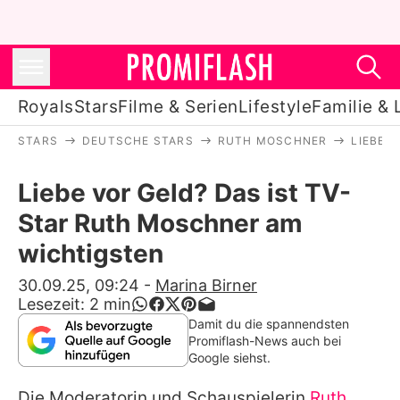
Royals
Stars
Filme & Serien
Lifestyle
Familie & 
STARS
DEUTSCHE STARS
RUTH MOSCHNER
LIEBE 
Royals
Liebe vor Geld? Das ist TV-
Stars
Star Ruth Moschner am
Filme & Serien
wichtigsten
Lifestyle
30.09.25, 09:24
-
Marina Birner
Lesezeit:
2
min
Familie & Liebe
Damit du die spannendsten
Promiflash-News auch bei
Promiflash Exklusiv
Google siehst.
Die Moderatorin und Schauspielerin
Ruth