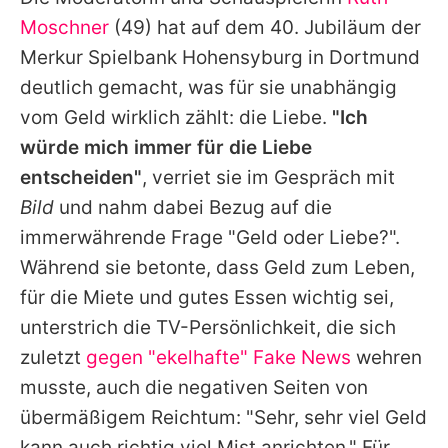
Alle Themen auf Promiflash
Moschner
(49) hat auf dem 40. Jubiläum der
Jobs
Merkur Spielbank Hohensyburg in Dortmund
deutlich gemacht, was für sie unabhängig
App runterladen
vom Geld wirklich zählt: die Liebe.
"Ich
Team
würde mich immer für die Liebe
entscheiden"
, verriet sie im Gespräch mit
Redaktionelle Richtlinien
Bild
und nahm dabei Bezug auf die
Impressum
immerwährende Frage "Geld oder Liebe?".
Während sie betonte, dass Geld zum Leben,
Datenschutzerklärung
für die Miete und gutes Essen wichtig sei,
Nutzungsbedingungen
unterstrich die TV-Persönlichkeit, die sich
Utiq verwalten
zuletzt
gegen "ekelhafte" Fake News
wehren
musste, auch die negativen Seiten von
übermäßigem Reichtum: "Sehr, sehr viel Geld
kann auch richtig viel Mist anrichten." Für