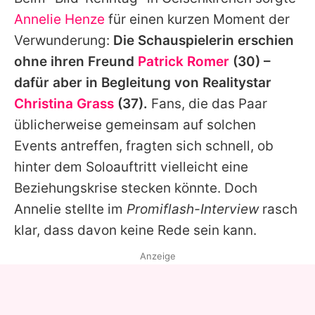
Alle Themen auf Promiflash
Annelie Henze
für einen kurzen Moment der
Jobs
Verwunderung:
Die Schauspielerin erschien
ohne ihren Freund
Patrick Romer
(30) –
App runterladen
dafür aber in Begleitung von Realitystar
Team
Christina Grass
(37).
Fans, die das Paar
üblicherweise gemeinsam auf solchen
Redaktionelle Richtlinien
Events antreffen, fragten sich schnell, ob
Impressum
hinter dem Soloauftritt vielleicht eine
Beziehungskrise stecken könnte. Doch
Datenschutzerklärung
Annelie
stellte im
Promiflash-Interview
rasch
Nutzungsbedingungen
klar, dass davon keine Rede sein kann.
Utiq verwalten
Anzeige