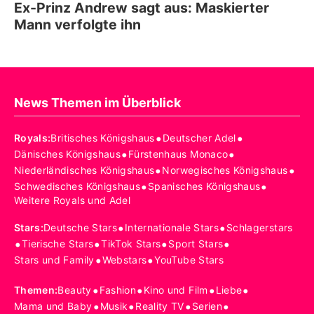
Ex-Prinz Andrew sagt aus: Maskierter
Mann verfolgte ihn
News Themen im Überblick
•
•
Royals
:
Britisches Königshaus
Deutscher Adel
•
•
Dänisches Königshaus
Fürstenhaus Monaco
•
•
Niederländisches Königshaus
Norwegisches Königshaus
•
•
Schwedisches Königshaus
Spanisches Königshaus
Weitere Royals und Adel
•
•
Stars
:
Deutsche Stars
Internationale Stars
Schlagerstars
•
•
•
•
Tierische Stars
TikTok Stars
Sport Stars
•
•
Stars und Family
Webstars
YouTube Stars
•
•
•
•
Themen
:
Beauty
Fashion
Kino und Film
Liebe
•
•
•
•
Mama und Baby
Musik
Reality TV
Serien