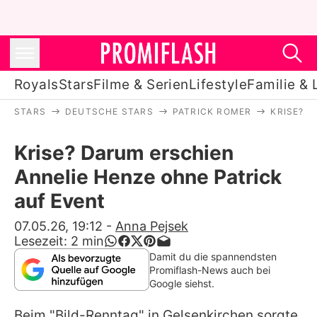
Royals
Stars
Filme & Serien
Lifestyle
Familie & 
STARS
DEUTSCHE STARS
PATRICK ROMER
KRISE? 
Royals
Krise? Darum erschien
Stars
Annelie Henze ohne Patrick
Filme & Serien
auf Event
Lifestyle
07.05.26, 19:12
-
Anna Pejsek
Lesezeit:
2
min
Familie & Liebe
Damit du die spannendsten
Promiflash-News auch bei
Promiflash Exklusiv
Google siehst.
Beim "Bild-Renntag" in Gelsenkirchen sorgte