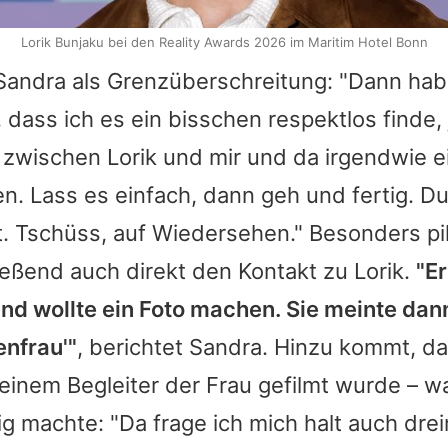
Lorik Bunjaku bei den Reality Awards 2026 im Maritim Hotel Bonn
Sandra
als Grenzüberschreitung: "Dann habe
, dass ich es ein bisschen respektlos finde,
n zwischen
Lorik
und mir und da irgendwie e
n. Lass es einfach, dann geh und fertig. D
. Tschüss, auf Wiedersehen." Besonders pik
ießend auch direkt den Kontakt zu
Lorik
.
"E
nd wollte ein Foto machen. Sie meinte dann
enfrau'"
, berichtet
Sandra
. Hinzu kommt, d
einem Begleiter der Frau gefilmt wurde – 
ig machte: "Da frage ich mich halt auch dre