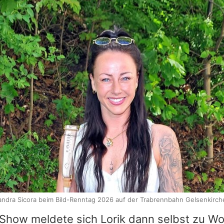
andra Sicora beim Bild-Renntag 2026 auf der Trabrennbahn Gelsenkirch
 Show meldete sich
Lorik
dann selbst zu Wo