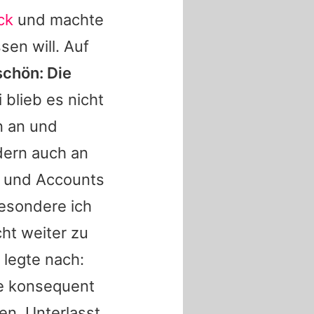
ck
und machte
sen will. Auf
schön: Die
 blieb es nicht
 an und
dern auch an
en und Accounts
besondere ich
ht weiter zu
 legte nach:
de konsequent
en. Unterlasst