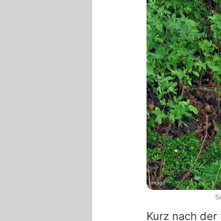
Imago
S
Kurz nach der