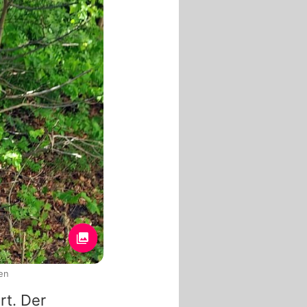
en
rt. Der