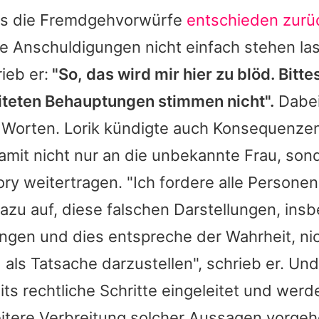
ies die Fremdgehvorwürfe
entschieden zurü
die Anschuldigungen nicht einfach stehen las
ieb er:
"So, das wird mir hier zu blöd. Bitte
eiteten Behauptungen stimmen nicht".
Dabei
n Worten.
Lorik
kündigte auch Konsequenzen
damit nicht nur an die unbekannte Frau, son
Story weitertragen. "Ich fordere alle Person
azu auf, diese falschen Darstellungen, ins
ngen und dies entspreche der Wahrheit, nic
 als Tatsache darzustellen", schrieb er. Und
its rechtliche Schritte eingeleitet und wer
itere Verbreitung solcher Aussagen vorgeh