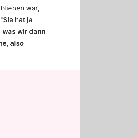
blieben war,
:
"Sie hat ja
, was wir dann
ne, also