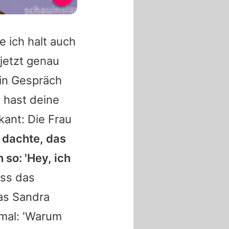
 ich halt auch
 jetzt genau
in Gespräch
u hast deine
ant: Die Frau
r dachte, das
 so: 'Hey, ich
ass das
was
Sandra
imal: 'Warum