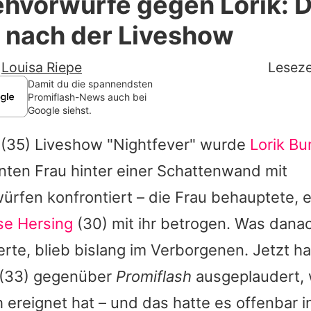
hvorwürfe gegen Lorik: 
Filme & Serien
 nach der Liveshow
Lifestyle
-
Louisa Riepe
Leseze
Familie & Liebe
Damit du die spannendsten
Promiflash-News auch bei
Google siehst.
Promiflash Exklusiv
(35) Liveshow "Nightfever" wurde
Lorik Bu
Alle Themen auf Promiflash
nten Frau hinter einer Schattenwand mit
Jobs
rfen konfrontiert – die Frau behauptete, e
App runterladen
se Hersing
(30) mit ihr betrogen. Was danac
Team
erte, blieb bislang im Verborgenen. Jetzt ha
(33) gegenüber
Promiflash
ausgeplaudert, 
Redaktionelle Richtlinien
ereignet hat – und das hatte es offenbar in
Impressum