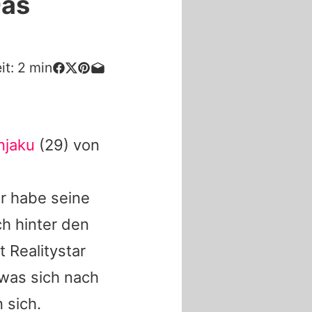
Das
it:
2
min
njaku
(29) von
r habe seine
h hinter den
t Realitystar
was sich nach
 sich.