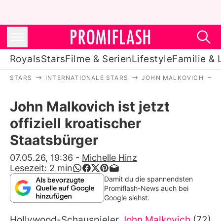
Royals
Stars
Filme & Serien
Lifestyle
Familie & 
STARS
INTERNATIONALE STARS
JOHN MALKOVICH
Royals
John Malkovich ist jetzt
Stars
offiziell kroatischer
Filme & Serien
Staatsbürger
Lifestyle
07.05.26, 19:36
-
Michelle Hinz
Lesezeit:
2
min
Familie & Liebe
Damit du die spannendsten
Promiflash-News auch bei
Promiflash Exklusiv
Google siehst.
Hollywood-Schauspieler
John Malkovich
(72)