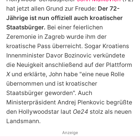
Alle Themen auf Promiflash
hat jetzt allen Grund zur Freude:
Der 72-
Jobs
Jährige ist nun offiziell auch kroatischer
Staatsbürger.
Bei einer feierlichen
App runterladen
Zeremonie in Zagreb wurde ihm der
Team
kroatische Pass überreicht. Sogar Kroatiens
Innenminister Davor Bozinovic verkündete
Redaktionelle Richtlinien
die Neuigkeit anschließend auf der Plattform
Impressum
X
und erklärte,
John
habe "eine neue Rolle
übernommen und ist kroatischer
Datenschutzerklärung
Staatsbürger geworden". Auch
Nutzungsbedingungen
Ministerpräsident Andrej Plenkovic begrüßte
Utiq verwalten
den Hollywoodstar laut
Oe24
stolz als neuen
Landsmann.
Anzeige