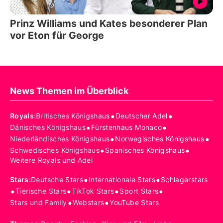
Prinz Williams und Kates besonderer Plan
vor Eton für George
News Themen im Überblick
•
•
Royals
:
Britisches Königshaus
Deutscher Adel
•
•
Dänisches Königshaus
Fürstenhaus Monaco
•
•
Niederländisches Königshaus
Norwegisches Königshaus
•
•
Schwedisches Königshaus
Spanisches Königshaus
Weitere Royals und Adel
•
•
Stars
:
Deutsche Stars
Internationale Stars
Schlagerstars
•
•
•
•
Tierische Stars
TikTok Stars
Sport Stars
•
•
Stars und Family
Webstars
YouTube Stars