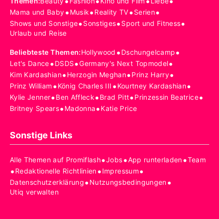
•
•
•
•
Themen
:
Beauty
Fashion
Kino und Film
Liebe
•
•
•
•
Mama und Baby
Musik
Reality TV
Serien
•
•
•
Shows und Sonstige
Sonstiges
Sport und Fitness
Urlaub und Reise
•
•
Beliebteste Themen
:
Hollywood
Dschungelcamp
•
•
•
Let's Dance
DSDS
Germany's Next Topmodel
•
•
•
Kim Kardashian
Herzogin Meghan
Prinz Harry
•
•
•
Prinz William
König Charles III
Kourtney Kardashian
•
•
•
•
Kylie Jenner
Ben Affleck
Brad Pitt
Prinzessin Beatrice
•
•
Britney Spears
Madonna
Katie Price
Sonstige Links
•
•
•
Alle Themen auf Promiflash
Jobs
App runterladen
Team
•
•
•
Redaktionelle Richtlinien
Impressum
•
•
Datenschutzerklärung
Nutzungsbedingungen
Utiq verwalten