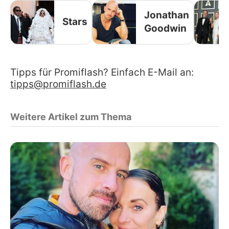
Jonathan
Stars
Goodwin
Tipps für Promiflash? Einfach E-Mail an:
tipps@promiflash.de
Weitere Artikel zum Thema