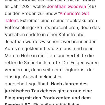
Alle Themen auf Promiflash
Im Jahr 2021 wollte
Jonathan Goodwin
(46)
Jobs
bei den Proben zur Show "
America's Got
Talent
: Extreme" einen seiner spektakulären
App runterladen
Entfesselungs-Stunts präsentieren, doch das
Team
Vorhaben endete in einer Katastrophe.
Jonathan
wurde zwischen zwei brennenden
Redaktionelle Richtlinien
Autos eingeklemmt, stürzte aus rund neun
Impressum
Metern Höhe in die Tiefe und verfehlte die
rettende Sicherheitsmatte. Die Folgen waren
Datenschutzerklärung
verheerend, denn seit dem Unglück ist der
Nutzungsbedingungen
einstige Ausnahmekünstler
Utiq verwalten
querschnittsgelähmt.
Nach Jahren des
juristischen Tauziehens gibt es nun eine
Einigung mit den Produzenten und dem
Sender NBC.
Ein außergerichtlicher