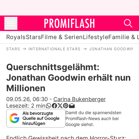
Royals
Stars
Filme & Serien
Lifestyle
Familie & 
STARS
INTERNATIONALE STARS
JONATHAN GOODWIN
Royals
Querschnittsgelähmt:
Stars
Jonathan Goodwin erhält nun
Filme & Serien
Millionen
Lifestyle
09.05.26, 06:30
-
Carina Bukenberger
Lesezeit:
2
min
Familie & Liebe
Damit du die spannendsten
Promiflash-News auch bei
Promiflash Exklusiv
Google siehst.
Endlich Gewissheit nach dem Horror-Sturz: