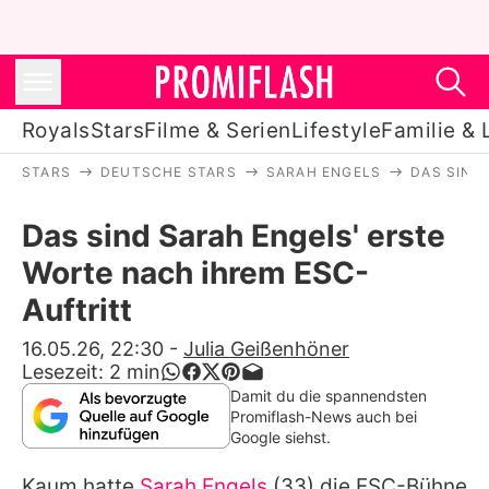
Royals
Stars
Filme & Serien
Lifestyle
Familie & 
STARS
DEUTSCHE STARS
SARAH ENGELS
DAS SIND
Royals
Das sind Sarah Engels' erste
Stars
Worte nach ihrem ESC-
Filme & Serien
Auftritt
Lifestyle
16.05.26, 22:30
-
Julia Geißenhöner
Lesezeit:
2
min
Familie & Liebe
Damit du die spannendsten
Promiflash-News auch bei
Promiflash Exklusiv
Google siehst.
Kaum hatte
Sarah Engels
(33) die ESC-Bühne