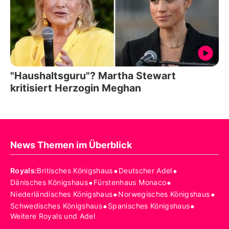
"Haushaltsguru"? Martha Stewart
kritisiert Herzogin Meghan
News Themen im Überblick
•
•
Royals
:
Britisches Königshaus
Deutscher Adel
•
•
Dänisches Königshaus
Fürstenhaus Monaco
•
•
Niederländisches Königshaus
Norwegisches Königshaus
•
•
Schwedisches Königshaus
Spanisches Königshaus
Weitere Royals und Adel