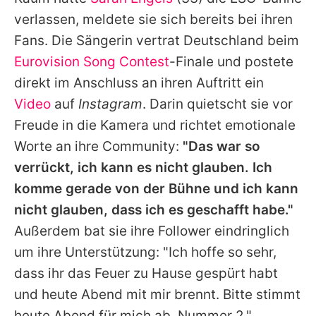
Alle Themen auf Promiflash
verlassen, meldete sie sich bereits bei ihren
Jobs
Fans. Die Sängerin vertrat Deutschland beim
Eurovision Song Contest
-Finale und postete
App runterladen
direkt im Anschluss an ihren Auftritt ein
Team
Video
auf
Instagram
. Darin quietscht sie vor
Freude in die Kamera und richtet emotionale
Redaktionelle Richtlinien
Worte an ihre Community:
"Das war so
Impressum
verrückt, ich kann es nicht glauben. Ich
komme gerade von der Bühne und ich kann
Datenschutzerklärung
nicht glauben, dass ich es geschafft habe."
Nutzungsbedingungen
Außerdem bat sie ihre Follower eindringlich
Utiq verwalten
um ihre Unterstützung: "Ich hoffe so sehr,
dass ihr das Feuer zu Hause gespürt habt
und heute Abend mit mir brennt. Bitte stimmt
heute Abend für mich ab, Nummer 2."