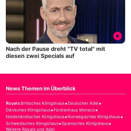
Nach der Pause dreht "TV total" mit
diesen zwei Specials auf
News Themen im Überblick
•
•
Royals
:
Britisches Königshaus
Deutscher Adel
•
•
Dänisches Königshaus
Fürstenhaus Monaco
•
•
Niederländisches Königshaus
Norwegisches Königshaus
•
•
Schwedisches Königshaus
Spanisches Königshaus
Weitere Royals und Adel