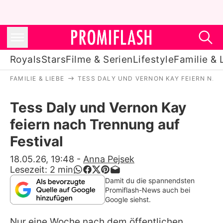
Royals
Stars
Filme & Serien
Lifestyle
Familie & 
FAMILIE & LIEBE
TESS DALY UND VERNON KAY FEIERN NAC
Royals
Tess Daly und Vernon Kay
Stars
feiern nach Trennung auf
Filme & Serien
Festival
Lifestyle
18.05.26, 19:48
-
Anna Pejsek
Lesezeit:
2
min
Familie & Liebe
Damit du die spannendsten
Promiflash-News auch bei
Promiflash Exklusiv
Google siehst.
Nur eine Woche nach dem öffentlichen