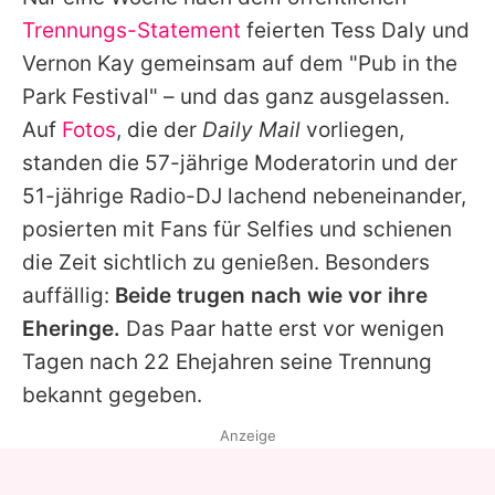
Alle Themen auf Promiflash
Trennungs-Statement
feierten Tess Daly und
Jobs
Vernon Kay
gemeinsam auf dem "Pub in the
Park Festival" – und das ganz ausgelassen.
App runterladen
Auf
Fotos
, die der
Daily Mail
vorliegen,
Team
standen die 57-jährige Moderatorin und der
51-jährige Radio-DJ lachend nebeneinander,
Redaktionelle Richtlinien
posierten mit Fans für Selfies und schienen
Impressum
die Zeit sichtlich zu genießen. Besonders
auffällig:
Beide trugen nach wie vor ihre
Datenschutzerklärung
Eheringe.
Das Paar hatte erst vor wenigen
Nutzungsbedingungen
Tagen nach 22 Ehejahren seine Trennung
Utiq verwalten
bekannt gegeben.
Anzeige