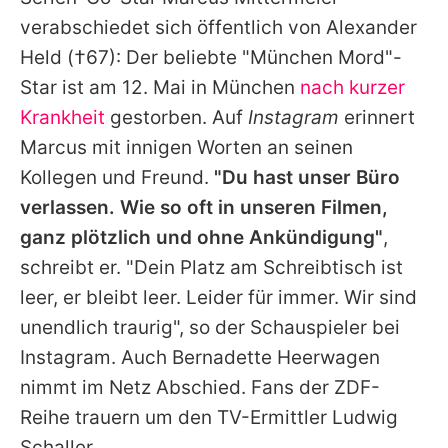
Alle Themen auf Promiflash
verabschiedet sich öffentlich von
Alexander
Jobs
Held
(†67): Der beliebte "München Mord"-
Star ist am 12. Mai in München
nach kurzer
App runterladen
Krankheit
gestorben. Auf
Instagram
erinnert
Team
Marcus mit innigen Worten an seinen
Kollegen und Freund.
"Du hast unser Büro
Redaktionelle Richtlinien
verlassen. Wie so oft in unseren Filmen,
Impressum
ganz plötzlich und ohne Ankündigung"
,
schreibt er. "Dein Platz am Schreibtisch ist
Datenschutzerklärung
leer, er bleibt leer. Leider für immer. Wir sind
Nutzungsbedingungen
unendlich traurig", so der Schauspieler bei
Utiq verwalten
Instagram. Auch Bernadette Heerwagen
nimmt im Netz Abschied. Fans der ZDF-
Reihe trauern um den TV-Ermittler Ludwig
Schaller.