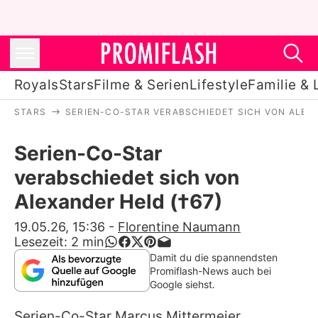
Royals
Stars
Filme & Serien
Lifestyle
Familie & 
STARS
SERIEN-CO-STAR VERABSCHIEDET SICH VON ALEXA
Royals
Serien-Co-Star
Stars
verabschiedet sich von
Filme & Serien
Alexander Held (†67)
Lifestyle
19.05.26, 15:36
-
Florentine Naumann
Lesezeit:
2
min
Familie & Liebe
Damit du die spannendsten
Promiflash-News auch bei
Promiflash Exklusiv
Google siehst.
Serien-Co-Star Marcus Mittermeier