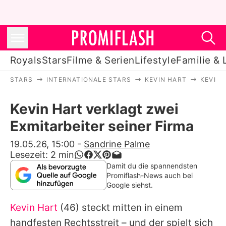
Royals
Stars
Filme & Serien
Lifestyle
Familie & 
STARS
INTERNATIONALE STARS
KEVIN HART
KEVIN 
Royals
Kevin Hart verklagt zwei
Stars
Exmitarbeiter seiner Firma
Filme & Serien
19.05.26, 15:00
-
Sandrine Palme
Lesezeit:
2
min
Lifestyle
Damit du die spannendsten
Promiflash-News auch bei
Familie & Liebe
Google siehst.
Promiflash Exklusiv
Kevin Hart
(46) steckt mitten in einem
handfesten Rechtsstreit – und der spielt sich