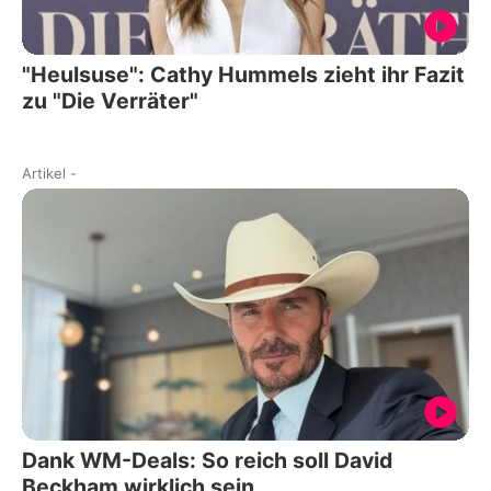
"Heulsuse": Cathy Hummels zieht ihr Fazit
zu "Die Verräter"
Artikel
-
Dank WM-Deals: So reich soll David
Beckham wirklich sein