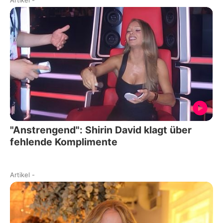
"Anstrengend": Shirin David klagt über
fehlende Komplimente
Artikel
-