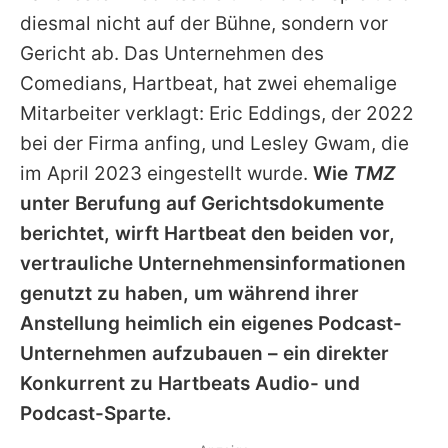
Alle Themen auf Promiflash
diesmal nicht auf der Bühne, sondern vor
Gericht ab. Das Unternehmen des
Jobs
Comedians, Hartbeat, hat zwei ehemalige
App runterladen
Mitarbeiter verklagt: Eric Eddings, der 2022
Team
bei der Firma anfing, und Lesley Gwam, die
im April 2023 eingestellt wurde.
Wie
TMZ
Redaktionelle Richtlinien
unter Berufung auf Gerichtsdokumente
Impressum
berichtet, wirft Hartbeat den beiden vor,
vertrauliche Unternehmensinformationen
Datenschutzerklärung
genutzt zu haben, um während ihrer
Nutzungsbedingungen
Anstellung heimlich ein eigenes Podcast-
Unternehmen aufzubauen – ein direkter
Utiq verwalten
Konkurrent zu Hartbeats Audio- und
Podcast-Sparte.