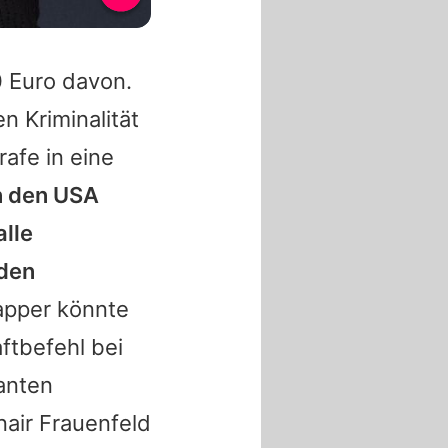
0 Euro davon.
n Kriminalität
rafe in eine
in den USA
alle
 den
apper könnte
ftbefehl bei
lanten
air Frauenfeld