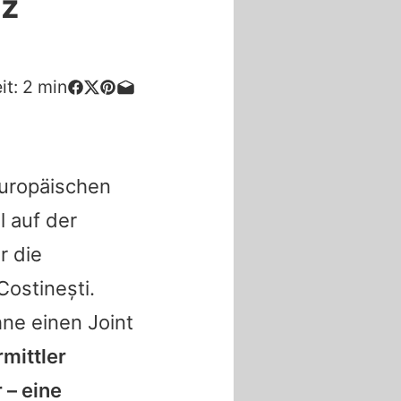
iz
it:
2
min
europäischen
l auf der
r die
Costinești.
hne einen Joint
rmittler
 – eine