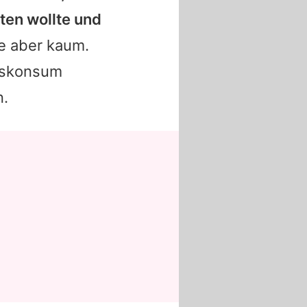
ten wollte und
e aber kaum.
biskonsum
n.