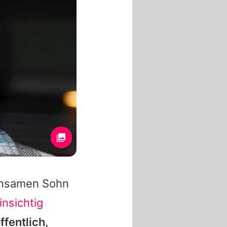
insamen Sohn
insichtig
fentlich,