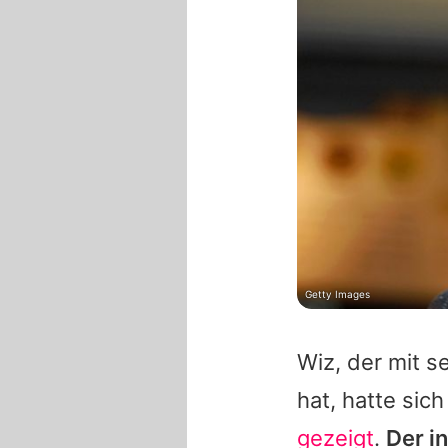
Getty Images
Wiz
, der mit 
hat, hatte sic
gezeigt
.
Der i