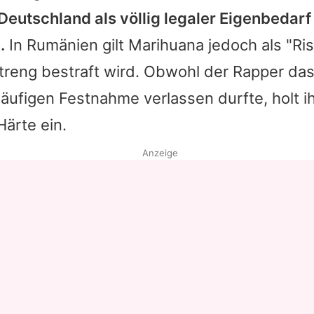
Deutschland als völlig legaler Eigenbedar
Datenschutzerklärung
.
In Rumänien gilt Marihuana jedoch als "Ris
Nutzungsbedingungen
streng bestraft wird. Obwohl der Rapper da
Utiq verwalten
läufigen Festnahme verlassen durfte, holt ih
Härte ein.
Anzeige