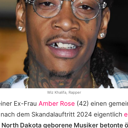
Wiz Khalifa, Rapper
seiner Ex-Frau
Amber Rose
(42) einen geme
h nach dem Skandalauftritt 2024 eigentlich
e
n North Dakota geborene Musiker betonte öf