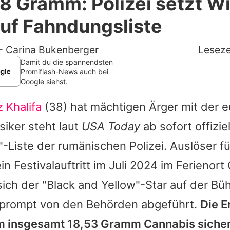
 Gramm: Polizei setzt W
Filme & Serien
auf Fahndungsliste
Lifestyle
-
Carina Bukenberger
Leseze
Familie & Liebe
Damit du die spannendsten
Promiflash-News auch bei
Google siehst.
Promiflash Exklusiv
 Khalifa
(38) hat mächtigen Ärger mit der 
Alle Themen auf Promiflash
siker steht laut
USA Today
ab sofort offiziel
Jobs
Liste der rumänischen Polizei. Auslöser fü
App runterladen
n Festivalauftritt im Juli 2024 im Ferienort 
Team
ich der "Black and Yellow"-Star auf der Bü
prompt von den Behörden abgeführt.
Die E
Redaktionelle Richtlinien
ihm insgesamt 18,53 Gramm Cannabis sicher
Impressum