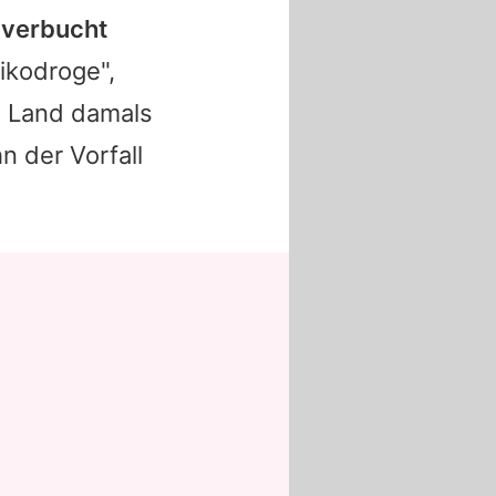
f verbucht
ikodroge",
s Land damals
n der Vorfall