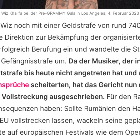
Wiz Khalifa bei der Pre-GRAMMY Gala in Los Angeles, 4. Februar 2023
m
Wiz
noch mit einer Geldstrafe von rund 74
 Direktion zur Bekämpfung der organisierte
rfolgreich Berufung ein und wandelte die St
Gefängnisstrafe um.
Da der Musiker, der 
ftstrafe bis heute nicht angetreten hat und 
insprüche
scheiterten, hat das Gericht nun
r Vollstreckung ausgeschrieben.
Für den R
onsequenzen haben: Sollte Rumänien den Ha
e EU vollstrecken lassen, wackeln seine gep
te auf europäischen Festivals wie dem Open