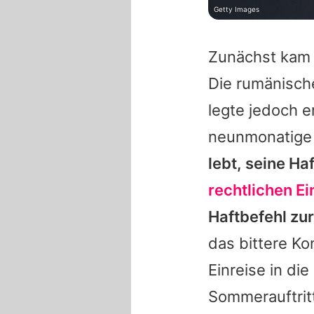
Getty Images
Zunächst ka
Die rumänische
legte jedoch e
neunmonatige 
lebt, seine Ha
rechtlichen E
Haftbefehl zu
das bittere K
Einreise in di
Sommerauftrit