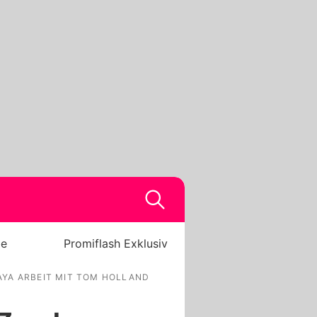
be
Promiflash Exklusiv
AYA ARBEIT MIT TOM HOLLAND