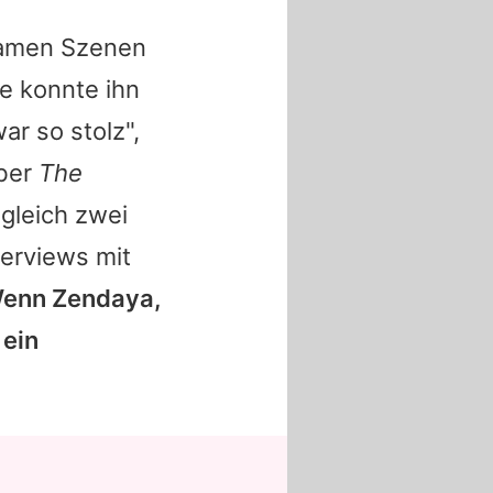
samen Szenen
ie konnte ihn
ar so stolz",
ber
The
 gleich zwei
erviews mit
Wenn
Zendaya
,
 ein