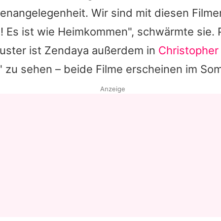
ienangelegenheit. Wir sind mit diesen Filme
Datenschutzerklärung
 Es ist wie Heimkommen", schwärmte sie. P
Nutzungsbedingungen
uster ist
Zendaya
außerdem in
Christopher
Utiq verwalten
 zu sehen – beide Filme erscheinen im So
Anzeige