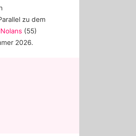
n
arallel zu dem
 Nolans
(55)
mmer 2026.