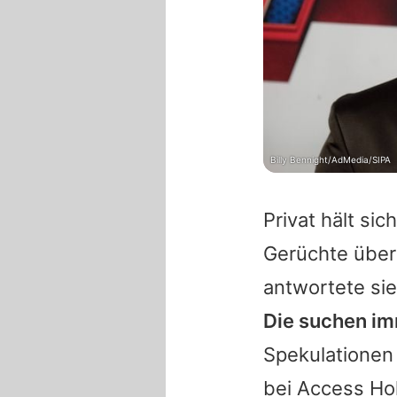
Billy Bennight/AdMedia/SIPA
Privat hält sic
Gerüchte übe
antwortete si
Die suchen im
Spekulationen
bei Access Hol