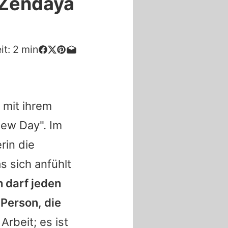
 Zendaya
it:
2
min
 mit ihrem
ew Day". Im
rin die
s sich anfühlt
 darf jeden
 Person, die
Arbeit; es ist