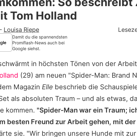
mkommen: So beschreibt
Filme & Serien
it Tom Holland
Lifestyle
-
Louisa Riepe
Leseze
Familie & Liebe
Damit du die spannendsten
Promiflash-News auch bei
Google siehst.
Promiflash Exklusiv
schwärmt in höchsten Tönen von der Arbeit
Alle Themen auf Promiflash
olland
(29) am neuen "Spider-Man: Brand N
Jobs
 dem Magazin
Elle
beschrieb die Schauspiele
App runterladen
et als absoluten Traum – und als etwas, da
Team
se kommen.
"Spider-Man war ein Traum; ich
m besten Freund zur Arbeit gehen, mit der
Redaktionelle Richtlinien
lärte sie. "Wir bringen unsere Hunde mit zur 
Impressum