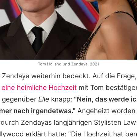
Tom Holland und Zendaya, 2021
h
Zendaya
weiterhin bedeckt. Auf die Frage,
r
eine heimliche Hochzeit
mit
Tom
bestätige
e gegenüber
Elle
knapp:
"Nein, das werde ic
mer nach irgendetwas."
Angeheizt worden 
 durch
Zendayas
langjährigen Stylisten
Law
lywood erklärt hatte: "Die Hochzeit hat ber