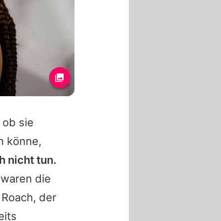
 ob sie
n könne,
h nicht tun.
waren die
 Roach
, der
eits