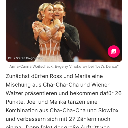
RTL / Stefan Gregorowius
Anna-Carina Woitschack, Evgeny Vinokurov bei "Let's Dance"
Zunächst dürfen
Ross
und
Mariia
eine
Mischung aus Cha-Cha-Cha und Wiener
Walzer präsentieren und bekommen dafür 26
Punkte.
Joel
und
Malika
tanzen eine
Kombination aus Cha-Cha-Cha und Slowfox
und verbessern sich mit 27 Zählern noch
einmal. Dann folgt der große Auftritt von