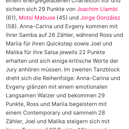
einem energiegeladenen Charleston vor und
sichern sich 29 Punkte von
Joachim Llambi
(61),
Motsi Mabuse
(45) und
Jorge González
(58).
Anna-Carina
und
Evgeny
kommen mit
ihrer Samba auf 26 Zähler, während
Ross
und
Mariia
für ihren Quickstep sowie
Joel
und
Malika
für ihre Salsa jeweils 22 Punkte
erhalten und sich einige kritische Worte der
Jury anhören müssen. Im zweiten Tanzblock
dreht sich die Reihenfolge:
Anna-Carina
und
Evgeny
glänzen mit einem emotionalen
Langsamen Walzer und bekommen 29
Punkte,
Ross
und
Mariia
begeistern mit
einem Contemporary und sammeln 28
Zähler,
Joel
und
Malika
steigern sich mit