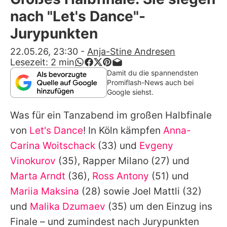
Alle Themen auf Promiflash
nach "Let's Dance"-
Jobs
Jurypunkten
App runterladen
22.05.26, 23:30
-
Anja-Stine Andresen
Lesezeit:
2
min
Team
Damit du die spannendsten
Promiflash-News auch bei
Redaktionelle Richtlinien
Google siehst.
Was für ein Tanzabend im großen Halbfinale
Impressum
von
Let's Dance
! In Köln kämpfen
Anna-
Datenschutzerklärung
Carina Woitschack
(33) und
Evgeny
Nutzungsbedingungen
Vinokurov
(35), Rapper
Milano
(27) und
Marta Arndt
(36),
Ross Antony
(51) und
Utiq verwalten
Mariia Maksina
(28) sowie
Joel Mattli
(32)
und
Malika Dzumaev
(35) um den Einzug ins
Finale – und zumindest nach Jurypunkten