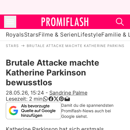
Royals
Stars
Filme & Serien
Lifestyle
Familie & 
STARS
BRUTALE ATTACKE MACHTE KATHERINE PARKINSO
Royals
Brutale Attacke machte
Stars
Katherine Parkinson
Filme & Serien
bewusstlos
Lifestyle
28.05.26, 15:24
-
Sandrine Palme
Lesezeit:
2
min
Familie & Liebe
Damit du die spannendsten
Promiflash-News auch bei
Promiflash Exklusiv
Google siehst.
Katherine Parkinson
hat sich erstmals