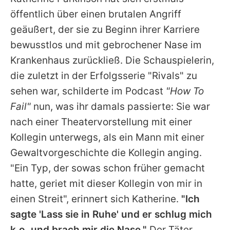
Alle Themen auf Promiflash
öffentlich über einen brutalen Angriff
Jobs
geäußert, der sie zu Beginn ihrer Karriere
bewusstlos und mit gebrochener Nase im
App runterladen
Krankenhaus zurückließ. Die Schauspielerin,
Team
die zuletzt in der Erfolgsserie "Rivals" zu
sehen war, schilderte im Podcast
"How To
Redaktionelle Richtlinien
Fail"
nun, was ihr damals passierte: Sie war
Impressum
nach einer Theatervorstellung mit einer
Kollegin unterwegs, als ein Mann mit einer
Datenschutzerklärung
Gewaltvorgeschichte die Kollegin anging.
Nutzungsbedingungen
"Ein Typ, der sowas schon früher gemacht
Utiq verwalten
hatte, geriet mit dieser Kollegin von mir in
einen Streit", erinnert sich
Katherine
.
"Ich
sagte 'Lass sie in Ruhe' und er schlug mich
k.o. und brach mir die Nase."
Der Täter