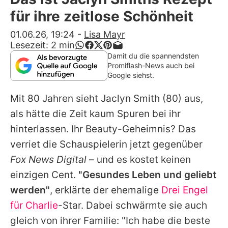
Alle Themen auf Promiflash
für ihre zeitlose Schönheit
Jobs
01.06.26, 19:24
-
Lisa Mayr
Lesezeit:
2
min
App runterladen
Damit du die spannendsten
Promiflash-News auch bei
Team
Google siehst.
Redaktionelle Richtlinien
Mit 80 Jahren sieht
Jaclyn Smith
(80) aus,
als hätte die Zeit kaum Spuren bei ihr
Impressum
hinterlassen. Ihr Beauty-Geheimnis? Das
Datenschutzerklärung
verriet die Schauspielerin jetzt gegenüber
Fox News Digital
– und es kostet keinen
Nutzungsbedingungen
einzigen Cent.
"Gesundes Leben und geliebt
Utiq verwalten
werden"
, erklärte der ehemalige
Drei Engel
für Charlie
-Star. Dabei schwärmte sie auch
gleich von ihrer Familie: "Ich habe die beste