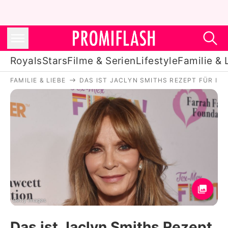
Royals
Stars
Filme & Serien
Lifestyle
Familie & 
FAMILIE & LIEBE
DAS IST JACLYN SMITHS REZEPT FÜR IH
Royals
Stars
Filme & Serien
Lifestyle
Familie & Liebe
Promiflash Exklusiv
Getty Images
Das ist Jaclyn Smiths Rezept