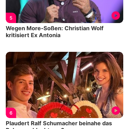
5
Wegen More-Soßen: Christian Wolf
kritisiert Ex Antonia
6
Plaudert Ralf Schumacher beinahe das