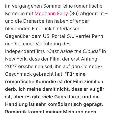
Alle Themen auf Promiflash
im vergangenen Sommer eine romantische
Komödie mit
Meghann Fahy
(36) abgedreht –
Jobs
und die Dreharbeiten haben offenbar
App runterladen
bleibenden Eindruck hinterlassen.
Team
Gegenüber dem US-Portal
OK!
verriet
Penn
nun bei einer Vorführung des
Redaktionelle Richtlinien
Independentfilms
"Cast Aside the Clouds"
in
Impressum
New York, dass der Film, der erst Anfang
2027 erscheinen soll, ihn auf den Comedy-
Datenschutzerklärung
Geschmack gebracht hat.
"Für eine
Nutzungsbedingungen
romantische Komödie ist der Film ziemlich
derb. Ich meine damit nicht, dass er vulgär
Utiq verwalten
ist, aber es gibt viele Gags darin, und die
Handlung ist sehr komödiantisch geprägt.
Romantik kommt meiner Meinung nach