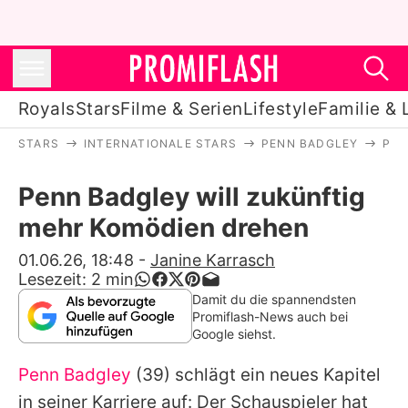
Royals
Stars
Filme & Serien
Lifestyle
Familie & 
STARS
INTERNATIONALE STARS
PENN BADGLEY
PEN
Royals
Penn Badgley will zukünftig
Stars
mehr Komödien drehen
Filme & Serien
01.06.26, 18:48
-
Janine Karrasch
Lesezeit:
2
min
Lifestyle
Damit du die spannendsten
Promiflash-News auch bei
Familie & Liebe
Google siehst.
Promiflash Exklusiv
Penn Badgley
(39) schlägt ein neues Kapitel
in seiner Karriere auf: Der Schauspieler hat