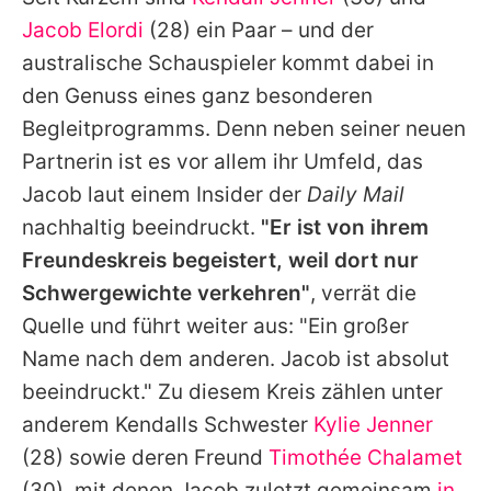
Alle Themen auf Promiflash
Jacob Elordi
(28) ein Paar – und der
Jobs
australische Schauspieler kommt dabei in
den Genuss eines ganz besonderen
App runterladen
Begleitprogramms. Denn neben seiner neuen
Team
Partnerin ist es vor allem ihr Umfeld, das
Jacob laut einem Insider der
Daily Mail
Redaktionelle Richtlinien
nachhaltig beeindruckt.
"Er ist von ihrem
Impressum
Freundeskreis begeistert, weil dort nur
Schwergewichte verkehren"
, verrät die
Datenschutzerklärung
Quelle und führt weiter aus: "Ein großer
Nutzungsbedingungen
Name nach dem anderen. Jacob ist absolut
Utiq verwalten
beeindruckt." Zu diesem Kreis zählen unter
anderem Kendalls Schwester
Kylie Jenner
(28) sowie deren Freund
Timothée Chalamet
(30), mit denen Jacob zuletzt gemeinsam
in