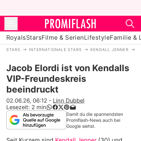
Royals
Stars
Filme & Serien
Lifestyle
Familie & 
STARS
INTERNATIONALE STARS
KENDALL JENNER
J
Royals
Jacob Elordi ist von Kendalls
Stars
VIP-Freundeskreis
Filme & Serien
beeindruckt
Lifestyle
02.06.26, 06:12
-
Linn Dubbel
Lesezeit:
2
min
Familie & Liebe
Damit du die spannendsten
Promiflash-News auch bei
Promiflash Exklusiv
Google siehst.
Seit Kurzem sind
Kendall Jenner
(30) und