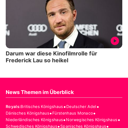
Darum war diese Kinofilmrolle für
Frederick Lau so heikel
News Themen im Überblick
•
•
Royals
:
Britisches Königshaus
Deutscher Adel
•
•
Dänisches Königshaus
Fürstenhaus Monaco
•
•
Niederländisches Königshaus
Norwegisches Königshaus
•
•
Schwedisches Königshaus
Spanisches Königshaus