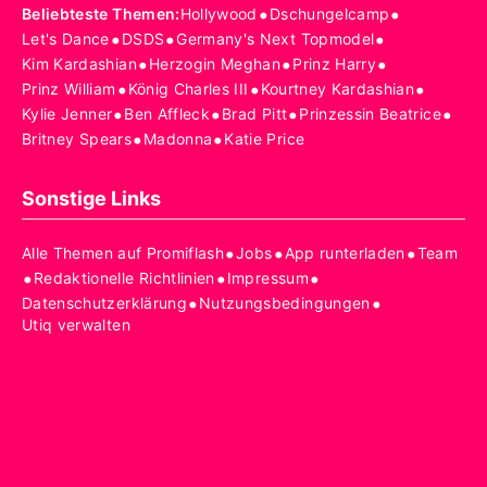
•
•
Beliebteste Themen
:
Hollywood
Dschungelcamp
•
•
•
Let's Dance
DSDS
Germany's Next Topmodel
•
•
•
Kim Kardashian
Herzogin Meghan
Prinz Harry
•
•
•
Prinz William
König Charles III
Kourtney Kardashian
•
•
•
•
Kylie Jenner
Ben Affleck
Brad Pitt
Prinzessin Beatrice
•
•
Britney Spears
Madonna
Katie Price
Sonstige Links
•
•
•
Alle Themen auf Promiflash
Jobs
App runterladen
Team
•
•
•
Redaktionelle Richtlinien
Impressum
•
•
Datenschutzerklärung
Nutzungsbedingungen
Utiq verwalten