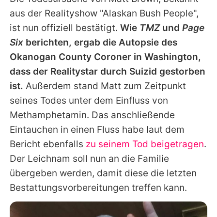
Alle Themen auf Promiflash
aus der Realityshow "Alaskan Bush People",
Jobs
ist nun offiziell bestätigt.
Wie
TMZ
und
Page
Six
berichten, ergab die Autopsie des
App runterladen
Okanogan County Coroner in Washington,
Team
dass der Realitystar durch Suizid gestorben
ist.
Außerdem stand Matt zum Zeitpunkt
Redaktionelle Richtlinien
seines Todes unter dem Einfluss von
Impressum
Methamphetamin. Das anschließende
Eintauchen in einen Fluss habe laut dem
Datenschutzerklärung
Bericht ebenfalls
zu seinem Tod beigetragen
.
Nutzungsbedingungen
Der Leichnam soll nun an die Familie
Utiq verwalten
übergeben werden, damit diese die letzten
Bestattungsvorbereitungen treffen kann.