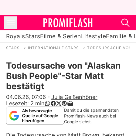
Royals
Stars
Filme & Serien
Lifestyle
Familie & 
STARS
INTERNATIONALE STARS
TODESURSACHE VON "
Royals
Todesursache von "Alaskan
Stars
Bush People"-Star Matt
Filme & Serien
bestätigt
Lifestyle
04.06.26, 07:06
-
Julia Geißenhöner
Lesezeit:
2
min
Familie & Liebe
Damit du die spannendsten
Promiflash-News auch bei
Promiflash Exklusiv
Google siehst.
Die Todesursache von
Matt Brown
, bekannt