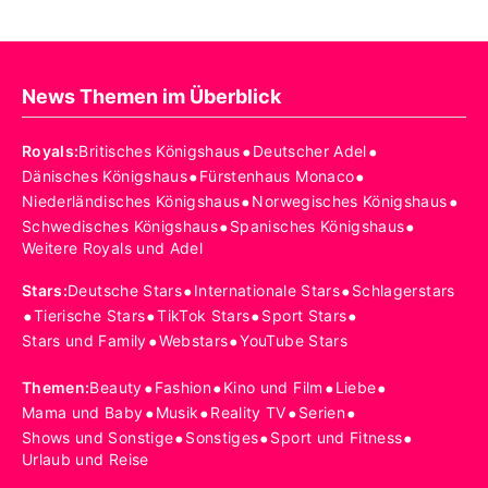
News Themen im Überblick
•
•
Royals
:
Britisches Königshaus
Deutscher Adel
•
•
Dänisches Königshaus
Fürstenhaus Monaco
•
•
Niederländisches Königshaus
Norwegisches Königshaus
•
•
Schwedisches Königshaus
Spanisches Königshaus
Weitere Royals und Adel
•
•
Stars
:
Deutsche Stars
Internationale Stars
Schlagerstars
•
•
•
•
Tierische Stars
TikTok Stars
Sport Stars
•
•
Stars und Family
Webstars
YouTube Stars
•
•
•
•
Themen
:
Beauty
Fashion
Kino und Film
Liebe
•
•
•
•
Mama und Baby
Musik
Reality TV
Serien
•
•
•
Shows und Sonstige
Sonstiges
Sport und Fitness
Urlaub und Reise