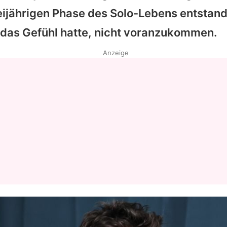
eijährigen Phase des Solo-Lebens entstande
Datenschutzerklärung
das Gefühl hatte, nicht voranzukommen.
Nutzungsbedingungen
Anzeige
Utiq verwalten