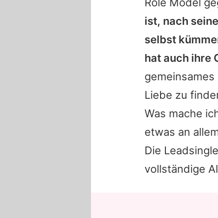
Role Model
ge
ist, nach sein
selbst kümmer
hat auch ihre 
gemeinsames T
Liebe zu finde
Was mache ich
etwas an allem
Die Leadsingle
vollständige A