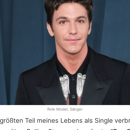
Role Model, Sänger
größten Teil meines Lebens als Single verbr