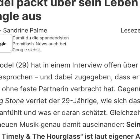
el packt über sein Leben 
Filme & Serien
ngle aus
Lifestyle
-
Sandrine Palme
Leseze
Familie & Liebe
Damit du die spannendsten
Promiflash-News auch bei
Google siehst.
Promiflash Exklusiv
odel
(29) hat in einem Interview offen über
Alle Themen auf Promiflash
esprochen – und dabei zugegeben, dass er 
Jobs
 ohne feste Partnerin verbracht hat. Gege
App runterladen
ng Stone
verriet der 29-Jährige, wie sich das
Team
 anfühlt und was er daran schätzt. Gleichzeit
r neuen Musik genau damit auseinander:
Sei
Redaktionelle Richtlinien
Timely & The Hourglass" ist laut eigener 
Impressum