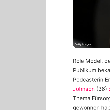
Getty Images
Role Model
, d
Publikum bekan
Podcasterin
E
Johnson
(36)
Thema Fürsorg
gewonnen ha