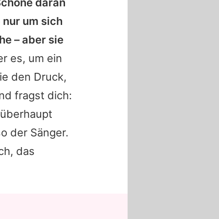
Schöne daran
e nur um sich
e – aber sie
r es, um ein
ie den Druck,
d fragst dich:
 überhaupt
so der Sänger.
ch, das