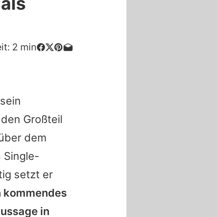
als
it:
2
min
 sein
den Großteil
nüber dem
 Single-
ig setzt er
n kommendes
Aussage in