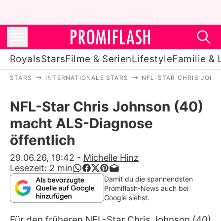
Royals
Stars
Filme & Serien
Lifestyle
Familie & 
STARS
INTERNATIONALE STARS
NFL-STAR CHRIS JOHN
Royals
NFL-Star Chris Johnson (40)
Stars
macht ALS-Diagnose
Filme & Serien
öffentlich
Lifestyle
29.06.26, 19:42
-
Michelle Hinz
Lesezeit:
2
min
Familie & Liebe
Damit du die spannendsten
Promiflash-News auch bei
Promiflash Exklusiv
Google siehst.
Für den früheren NFL-Star
Chris Johnson
(40)