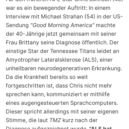
Alle Themen auf Promiflash
war es ein bewegender Auftritt: In einem
Jobs
Interview mit
Michael Strahan
(54) in der US-
Sendung
"Good Morning America"
machte
App runterladen
der 40-Jährige jetzt gemeinsam mit seiner
Team
Frau Brittany seine Diagnose öffentlich. Der
einstige Star der Tennessee Titans leidet an
Redaktionelle Richtlinien
Amyotropher Lateralsklerose (ALS), einer
Impressum
unheilbaren neurodegenerativen Erkrankung.
Da die Krankheit bereits so weit
Datenschutzerklärung
fortgeschritten ist, dass
Chris
nicht mehr
Nutzungsbedingungen
sprechen kann, kommuniziert er mithilfe
Utiq verwalten
eines augengesteuerten Sprachcomputers.
Dieser spricht allerdings mit seiner eigenen
Stimme, die laut
TMZ
kurz nach der
Diagnose aufgezeichnet wurde.
"ALS hat