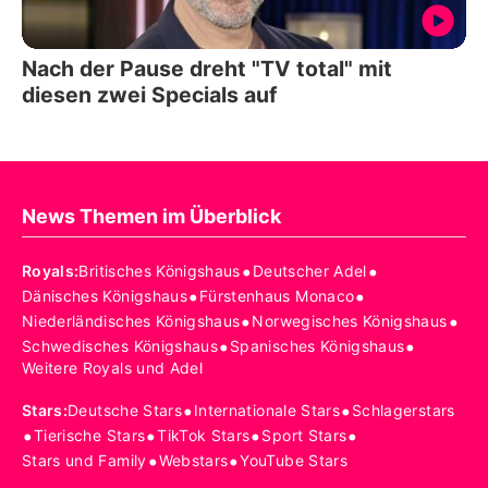
Nach der Pause dreht "TV total" mit
diesen zwei Specials auf
News Themen im Überblick
•
•
Royals
:
Britisches Königshaus
Deutscher Adel
•
•
Dänisches Königshaus
Fürstenhaus Monaco
•
•
Niederländisches Königshaus
Norwegisches Königshaus
•
•
Schwedisches Königshaus
Spanisches Königshaus
Weitere Royals und Adel
•
•
Stars
:
Deutsche Stars
Internationale Stars
Schlagerstars
•
•
•
•
Tierische Stars
TikTok Stars
Sport Stars
•
•
Stars und Family
Webstars
YouTube Stars