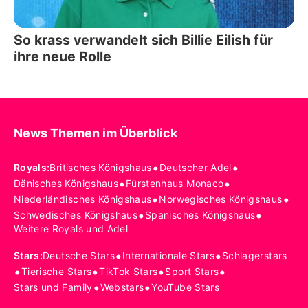
So krass verwandelt sich Billie Eilish für
ihre neue Rolle
News Themen im Überblick
•
•
Royals
:
Britisches Königshaus
Deutscher Adel
•
•
Dänisches Königshaus
Fürstenhaus Monaco
•
•
Niederländisches Königshaus
Norwegisches Königshaus
•
•
Schwedisches Königshaus
Spanisches Königshaus
Weitere Royals und Adel
•
•
Stars
:
Deutsche Stars
Internationale Stars
Schlagerstars
•
•
•
•
Tierische Stars
TikTok Stars
Sport Stars
•
•
Stars und Family
Webstars
YouTube Stars