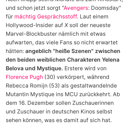
Alle Themen auf Promiflash
und schon jetzt sorgt "
Avengers
: Doomsday"
Jobs
für
mächtig Gesprächsstoff
. Laut einem
Hollywood-Insider auf
X
soll der neueste
App runterladen
Marvel-Blockbuster nämlich mit etwas
Team
aufwarten, das viele Fans so nicht erwartet
hätten:
angeblich "heiße Szenen" zwischen
Redaktionelle Richtlinien
den beiden weiblichen Charakteren Yelena
Impressum
Belova und Mystique.
Erstere wird von
Florence Pugh
(30) verkörpert, während
Datenschutzerklärung
Rebecca Romijn
(53) als gestaltwandelnde
Nutzungsbedingungen
Mutantin Mystique ins MCU zurückkehrt. Ab
Utiq verwalten
dem 16. Dezember sollen Zuschauerinnen
und Zuschauer in deutschen Kinos selbst
sehen können, was es damit auf sich hat.