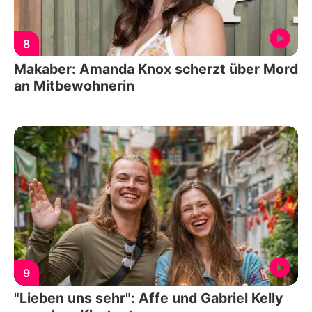
8
Makaber: Amanda Knox scherzt über Mord
an Mitbewohnerin
9
"Lieben uns sehr": Affe und Gabriel Kelly