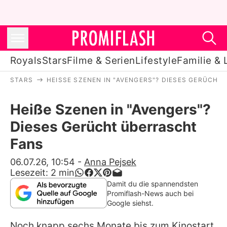
Royals
Stars
Filme & Serien
Lifestyle
Familie & 
STARS
HEISSE SZENEN IN "AVENGERS"? DIESES GERÜCHT 
Royals
Heiße Szenen in "Avengers"?
Stars
Dieses Gerücht überrascht
Filme & Serien
Fans
Lifestyle
06.07.26, 10:54
-
Anna Pejsek
Lesezeit:
2
min
Familie & Liebe
Damit du die spannendsten
Promiflash-News auch bei
Promiflash Exklusiv
Google siehst.
Noch knapp sechs Monate bis zum Kinostart,