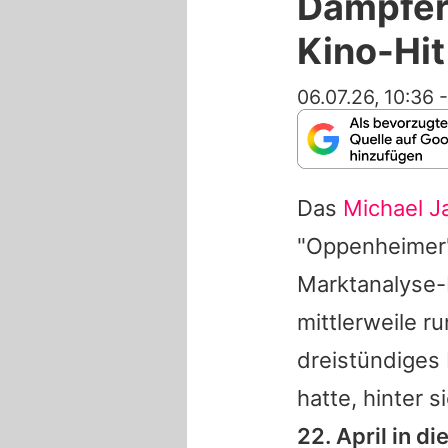
Dämpfer 
Kino-Hi
06.07.26, 10:36
Das
Michael J
"Oppenheimer" 
Marktanalyse-
mittlerweile r
dreistündiges 
hatte, hinter s
22. April in d