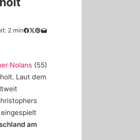
holt
it:
2
min
her Nolans
(55)
rholt. Laut dem
ltweit
hristophers
 eingespielt
utschland am