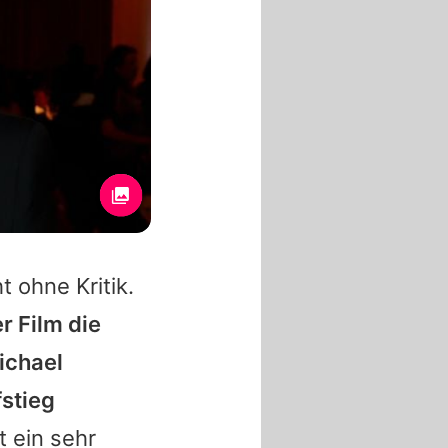
t ohne Kritik.
r Film die
ichael
fstieg
t ein sehr