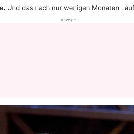
e.
Und das nach nur wenigen Monaten Lauf
Datenschutzerklärung
Anzeige
Nutzungsbedingungen
Utiq verwalten