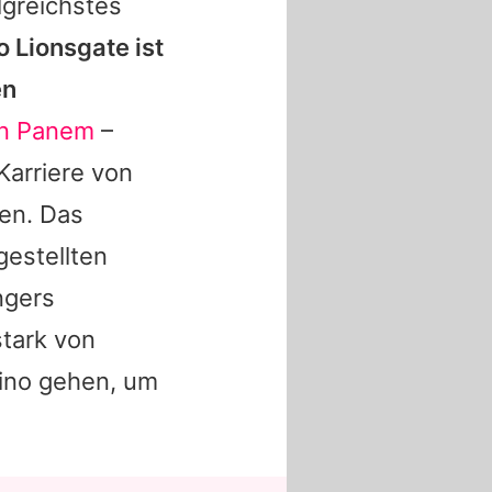
lgreichstes
o Lionsgate ist
en
on Panem
–
Karriere von
gen. Das
gestellten
ngers
stark von
ino gehen, um