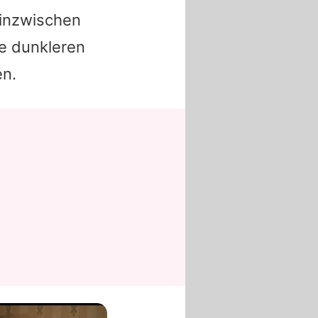
 inzwischen
se dunkleren
en.