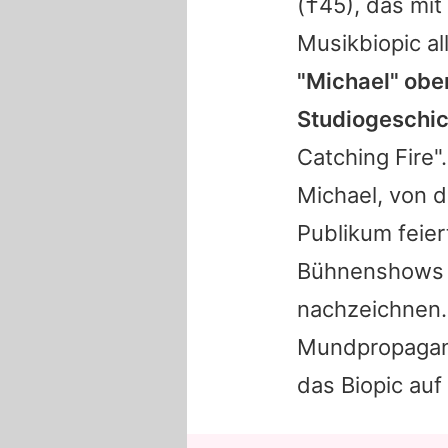
(†45), das mit
Musikbiopic al
"
Michael
" obe
Studiogeschic
Catching Fire".
Michael
, von 
Publikum feier
Bühnenshows u
nachzeichnen. 
Mundpropagand
das Biopic auf