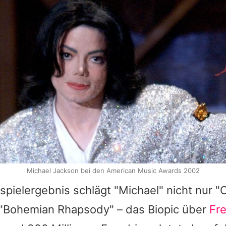
Michael Jackson bei den American Music Awards 2002
spielergebnis schlägt "
Michael
" nicht nur 
"Bohemian Rhapsody" – das Biopic über
Fr