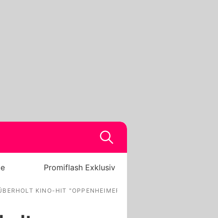
be
Promiflash Exklusiv
ÜBERHOLT KINO-HIT "OPPENHEIMER"