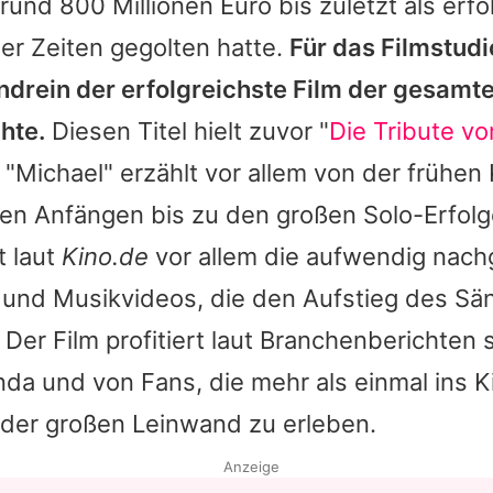
 rund 800 Millionen Euro bis zuletzt als erfo
ler Zeiten gegolten hatte.
Für das Filmstudi
ndrein der erfolgreichste Film der gesamt
hte.
Diesen Titel hielt zuvor "
Die Tribute v
 "
Michael
" erzählt vor allem von der frühen 
den Anfängen bis zu den großen Solo-Erfol
t laut
Kino.de
vor allem die aufwendig nach
nd Musikvideos, die den Aufstieg des Sä
Der Film profitiert laut Branchenberichten 
a und von Fans, die mehr als einmal ins K
 der großen Leinwand zu erleben.
Anzeige