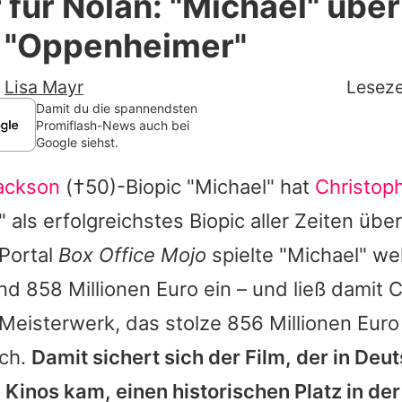
für Nolan: "Michael" über
Filme & Serien
t "Oppenheimer"
Lifestyle
-
Lisa Mayr
Leseze
Familie & Liebe
Damit du die spannendsten
Promiflash-News auch bei
Google siehst.
Promiflash Exklusiv
ackson
(†50)-Biopic "
Michael
" hat
Christop
Alle Themen auf Promiflash
als erfolgreichstes Biopic aller Zeiten übe
Jobs
Portal
Box Office Mojo
spielte "
Michael
" we
App runterladen
und 858 Millionen Euro ein – und ließ damit
C
Team
Meisterwerk, das stolze 856 Millionen Euro
ich.
Damit sichert sich der Film, der in De
Redaktionelle Richtlinien
ie Kinos kam, einen historischen Platz in der
Impressum