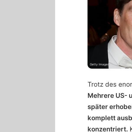
Getty Images
Trotz des enor
Mehrere US- u
später erhob
komplett ausb
konzentriert.
K