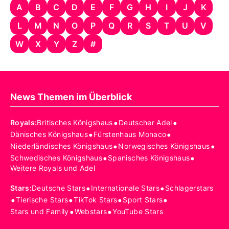
A
B
C
D
E
F
G
H
I
J
K
L
M
N
O
P
Q
R
S
T
U
V
W
X
Y
Z
#
News Themen im Überblick
•
•
Royals
:
Britisches Königshaus
Deutscher Adel
•
•
Dänisches Königshaus
Fürstenhaus Monaco
•
•
Niederländisches Königshaus
Norwegisches Königshaus
•
•
Schwedisches Königshaus
Spanisches Königshaus
Weitere Royals und Adel
•
•
Stars
:
Deutsche Stars
Internationale Stars
Schlagerstars
•
•
•
•
Tierische Stars
TikTok Stars
Sport Stars
•
•
Stars und Family
Webstars
YouTube Stars