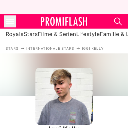
Royals
Stars
Filme & Serien
Lifestyle
Familie & 
STARS
INTERNATIONALE STARS
IGGI KELLY
Royals
Stars
Filme & Serien
Lifestyle
Familie & Liebe
Promiflash Exklusiv