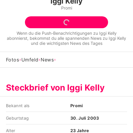
Iggi Kelly
Alle Themen auf Promiflash
Promi
Jobs
App runterladen
Wenn du die Push-Benachrichtigungen zu
Iggi Kelly
abonnierst, bekommst du alle spannenden News zu
Iggi Kelly
Team
und die wichtigsten News des Tages
Redaktionelle Richtlinien
Fotos
Umfeld
News
Impressum
Datenschutzerklärung
Steckbrief von Iggi Kelly
Nutzungsbedingungen
Utiq verwalten
Bekannt als
Promi
Geburtstag
30. Juli 2003
Alter
23 Jahre