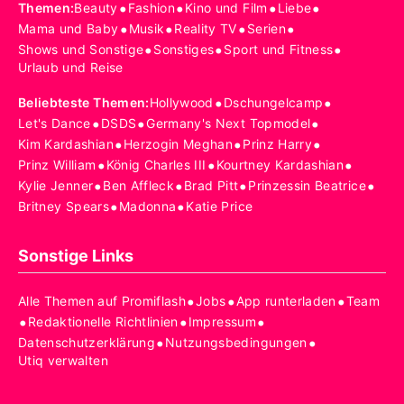
•
•
•
•
Themen
:
Beauty
Fashion
Kino und Film
Liebe
•
•
•
•
Mama und Baby
Musik
Reality TV
Serien
•
•
•
Shows und Sonstige
Sonstiges
Sport und Fitness
Urlaub und Reise
•
•
Beliebteste Themen
:
Hollywood
Dschungelcamp
•
•
•
Let's Dance
DSDS
Germany's Next Topmodel
•
•
•
Kim Kardashian
Herzogin Meghan
Prinz Harry
•
•
•
Prinz William
König Charles III
Kourtney Kardashian
•
•
•
•
Kylie Jenner
Ben Affleck
Brad Pitt
Prinzessin Beatrice
•
•
Britney Spears
Madonna
Katie Price
Sonstige Links
•
•
•
Alle Themen auf Promiflash
Jobs
App runterladen
Team
•
•
•
Redaktionelle Richtlinien
Impressum
•
•
Datenschutzerklärung
Nutzungsbedingungen
Utiq verwalten