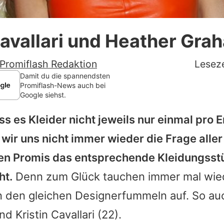
Datenschutzerklärung
Cavallari und Heather Gra
Nutzungsbedingungen
Utiq verwalten
Promiflash Redaktion
Leseze
Damit du die spannendsten
Promiflash-News auch bei
Google siehst.
s es Kleider nicht jeweils nur einmal pro E
wir uns nicht immer wieder die Frage alle
hen Promis das entsprechende Kleidungsst
ht.
Denn zum Glück tauchen immer mal wie
 den gleichen Designerfummeln auf. So au
d Kristin Cavallari (22).