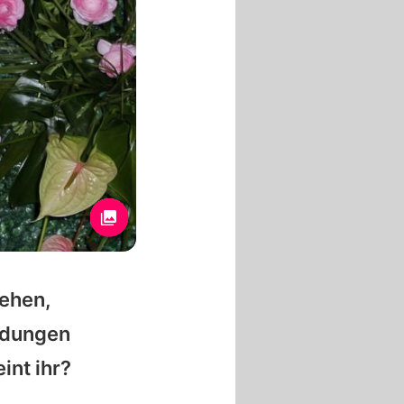
sehen,
ndungen
nt ihr?