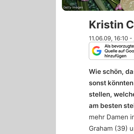
Getty Images
Kristin 
11.06.09, 16:10
-
Wie schön, das
sonst könnten 
stellen, welc
am besten ste
mehr Damen in
Graham (39) un