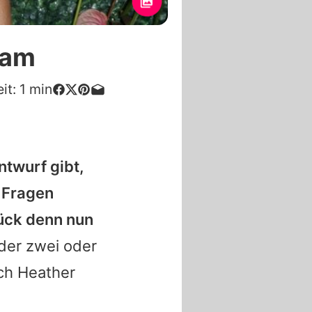
ham
it:
1
min
ntwurf gibt,
r Fragen
ück denn nun
der zwei oder
ch Heather