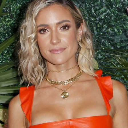
Filme & Serien
Lifestyle
Familie & Liebe
Promiflash Exklusiv
Alle Themen auf Promiflash
Jobs
App runterladen
Team
Redaktionelle Richtlinien
Impressum