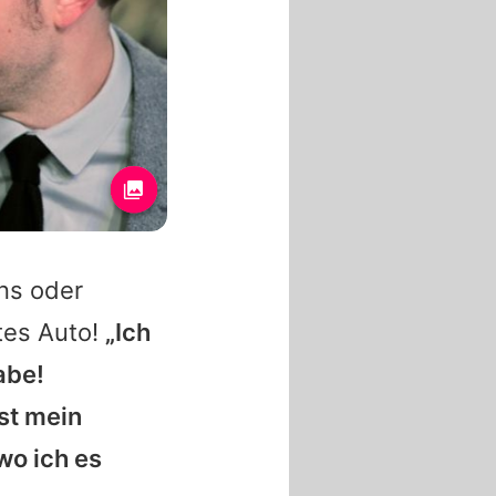
ns oder
tes Auto!
„Ich
abe!
st mein
 wo ich es