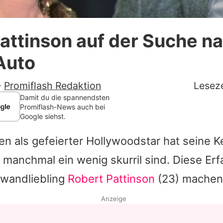
Datenschutzerklärung
attinson auf der Suche n
Nutzungsbedingungen
Auto
Utiq verwalten
-
Promiflash Redaktion
Leseze
Damit du die spannendsten
Promiflash-News auch bei
Google siehst.
en als gefeierter Hollywoodstar hat seine K
 manchmal ein wenig skurril sind. Diese Er
nwandliebling
Robert Pattinson
(23) machen
Anzeige