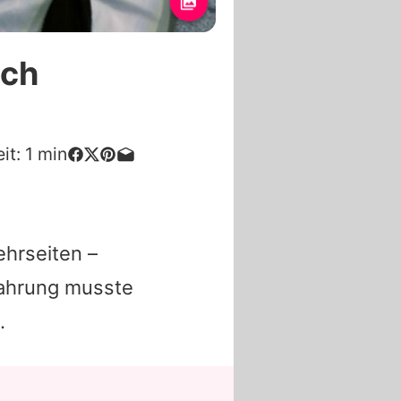
ach
it:
1
min
ehrseiten –
fahrung musste
.