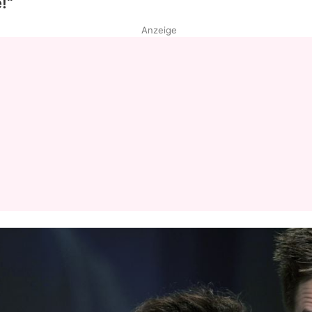
!“
Anzeige