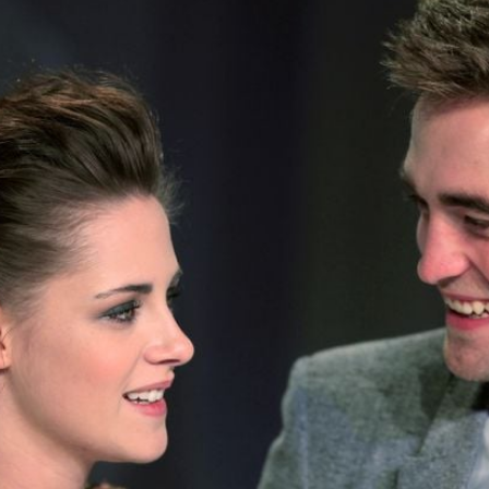
Filme & Serien
Lifestyle
Familie & Liebe
Promiflash Exklusiv
Alle Themen auf Promiflash
Jobs
App runterladen
Team
Redaktionelle Richtlinien
Impressum