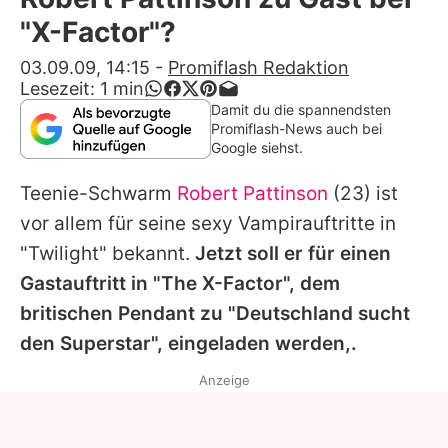
Alle Themen auf Promiflash
"X-Factor"?
Jobs
03.09.09, 14:15
-
Promiflash Redaktion
Lesezeit:
1
min
App runterladen
Damit du die spannendsten
Promiflash-News auch bei
Team
Google siehst.
Redaktionelle Richtlinien
Teenie-Schwarm
Robert Pattinson
(23) ist
vor allem für seine sexy Vampirauftritte in
Impressum
"Twilight" bekannt.
Jetzt soll er für einen
Datenschutzerklärung
Gastauftritt in "The X-Factor", dem
britischen Pendant zu "Deutschland sucht
Nutzungsbedingungen
den Superstar", eingeladen werden,.
Utiq verwalten
Anzeige