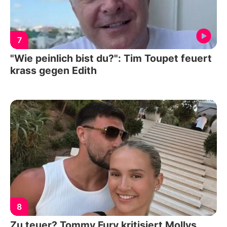
7
"Wie peinlich bist du?": Tim Toupet feuert
krass gegen Edith
8
Zu teuer? Tommy Fury kritisiert Mollys