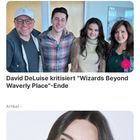
David DeLuise kritisiert "Wizards Beyond
Waverly Place"-Ende
Artikel
-