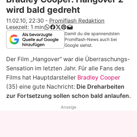
Alle Themen auf Promiflash
wird bald gedreht
Jobs
11.02.10, 22:30
-
Promiflash Redaktion
Lesezeit:
1
min
App runterladen
Damit du die spannendsten
Promiflash-News auch bei
Team
Google siehst.
Redaktionelle Richtlinien
Der Film „Hangover“ war die Überraschungs-
Sensation im letzten Jahr. Für alle Fans des
Impressum
Films hat Hauptdarsteller
Bradley Cooper
Datenschutzerklärung
(35) eine gute Nachricht:
Die Dreharbeiten
zur Fortsetzung sollen schon bald anlaufen.
Nutzungsbedingungen
Anzeige
Utiq verwalten