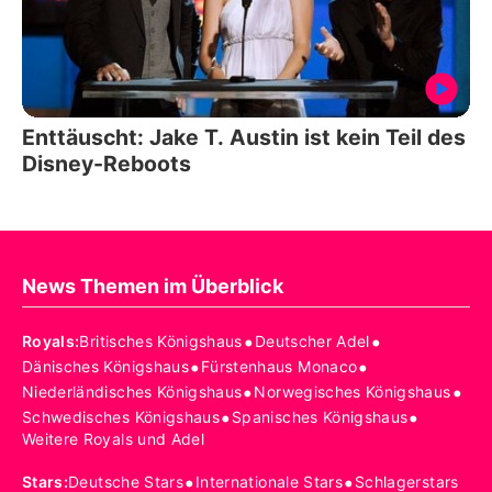
Enttäuscht: Jake T. Austin ist kein Teil des
Disney-Reboots
News Themen im Überblick
•
•
Royals
:
Britisches Königshaus
Deutscher Adel
•
•
Dänisches Königshaus
Fürstenhaus Monaco
•
•
Niederländisches Königshaus
Norwegisches Königshaus
•
•
Schwedisches Königshaus
Spanisches Königshaus
Weitere Royals und Adel
•
•
Stars
:
Deutsche Stars
Internationale Stars
Schlagerstars