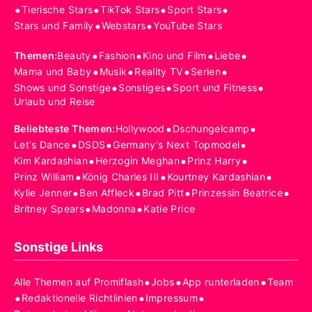
•
•
•
•
Tierische Stars
TikTok Stars
Sport Stars
•
•
Stars und Family
Webstars
YouTube Stars
•
•
•
•
Themen
:
Beauty
Fashion
Kino und Film
Liebe
•
•
•
•
Mama und Baby
Musik
Reality TV
Serien
•
•
•
Shows und Sonstige
Sonstiges
Sport und Fitness
Urlaub und Reise
•
•
Beliebteste Themen
:
Hollywood
Dschungelcamp
•
•
•
Let's Dance
DSDS
Germany's Next Topmodel
•
•
•
Kim Kardashian
Herzogin Meghan
Prinz Harry
•
•
•
Prinz William
König Charles III
Kourtney Kardashian
•
•
•
•
Kylie Jenner
Ben Affleck
Brad Pitt
Prinzessin Beatrice
•
•
Britney Spears
Madonna
Katie Price
Sonstige Links
•
•
•
Alle Themen auf Promiflash
Jobs
App runterladen
Team
•
•
•
Redaktionelle Richtlinien
Impressum