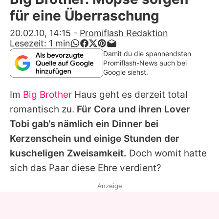
Alle Themen auf Promiflash
für eine Überraschung
Jobs
20.02.10, 14:15
-
Promiflash Redaktion
Lesezeit:
1
min
App runterladen
Damit du die spannendsten
Promiflash-News auch bei
Team
Google siehst.
Redaktionelle Richtlinien
Im
Big Brother
Haus geht es derzeit total
romantisch zu.
Für Cora und ihren Lover
Impressum
Tobi gab‘s nämlich ein Dinner bei
Datenschutzerklärung
Kerzenschein und einige Stunden der
kuscheligen Zweisamkeit.
Doch womit hatte
Nutzungsbedingungen
sich das Paar diese Ehre verdient?
Utiq verwalten
Anzeige