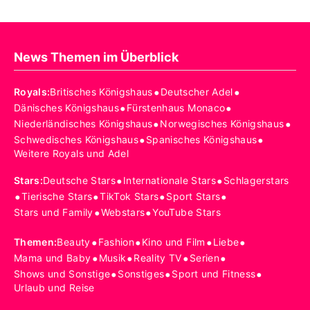
News Themen im Überblick
•
•
Royals
:
Britisches Königshaus
Deutscher Adel
•
•
Dänisches Königshaus
Fürstenhaus Monaco
•
•
Niederländisches Königshaus
Norwegisches Königshaus
•
•
Schwedisches Königshaus
Spanisches Königshaus
Weitere Royals und Adel
•
•
Stars
:
Deutsche Stars
Internationale Stars
Schlagerstars
•
•
•
•
Tierische Stars
TikTok Stars
Sport Stars
•
•
Stars und Family
Webstars
YouTube Stars
•
•
•
•
Themen
:
Beauty
Fashion
Kino und Film
Liebe
•
•
•
•
Mama und Baby
Musik
Reality TV
Serien
•
•
•
Shows und Sonstige
Sonstiges
Sport und Fitness
Urlaub und Reise