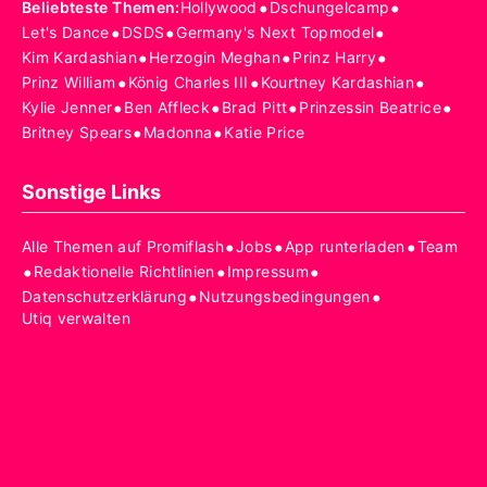
•
•
Beliebteste Themen
:
Hollywood
Dschungelcamp
•
•
•
Let's Dance
DSDS
Germany's Next Topmodel
•
•
•
Kim Kardashian
Herzogin Meghan
Prinz Harry
•
•
•
Prinz William
König Charles III
Kourtney Kardashian
•
•
•
•
Kylie Jenner
Ben Affleck
Brad Pitt
Prinzessin Beatrice
•
•
Britney Spears
Madonna
Katie Price
Sonstige Links
•
•
•
Alle Themen auf Promiflash
Jobs
App runterladen
Team
•
•
•
Redaktionelle Richtlinien
Impressum
•
•
Datenschutzerklärung
Nutzungsbedingungen
Utiq verwalten