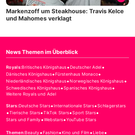
Markenzoff um Steakhouse: Travis Kelce
und Mahomes verklagt
News Themen im Überblick
•
•
Royals
:
Britisches Königshaus
Deutscher Adel
•
•
Dänisches Königshaus
Fürstenhaus Monaco
•
•
Niederländisches Königshaus
Norwegisches Königshaus
•
•
Schwedisches Königshaus
Spanisches Königshaus
Weitere Royals und Adel
•
•
Stars
:
Deutsche Stars
Internationale Stars
Schlagerstars
•
•
•
•
Tierische Stars
TikTok Stars
Sport Stars
•
•
Stars und Family
Webstars
YouTube Stars
•
•
•
•
Themen
:
Beauty
Fashion
Kino und Film
Liebe