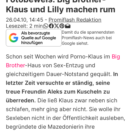
Alle Themen auf Promiflash
Klaus und Lilly machen rum
Jobs
26.04.10, 14:45
-
Promiflash Redaktion
Lesezeit:
2
min
App runterladen
Damit du die spannendsten
Promiflash-News auch bei
Team
Google siehst.
Redaktionelle Richtlinien
Schon seit Wochen wird Porno-Klaus im
Big
Brother
-Haus von Sex-Entzug und
Impressum
gleichzeitigem Dauer-Notstand gequält.
In
Datenschutzerklärung
letzter Zeit versuchte er ständig, seine
treue Freundin Aleks zum Kuscheln zu
Nutzungsbedingungen
überreden.
Die ließ Klaus zwar neben sich
Utiq verwalten
schlafen, mehr ging aber nicht. Sie wolle ihr
Sexleben nicht in der Öffentlichkeit ausleben,
begründete die Mazedonierin ihre