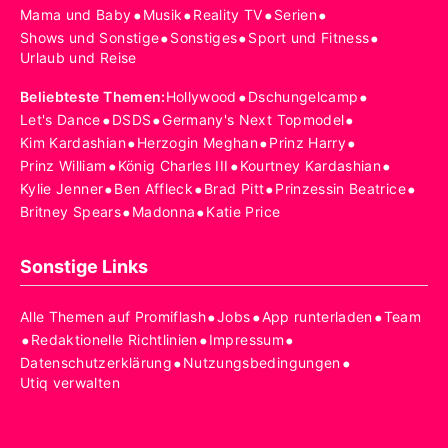
•
•
•
•
Mama und Baby
Musik
Reality TV
Serien
•
•
•
Shows und Sonstige
Sonstiges
Sport und Fitness
Urlaub und Reise
•
•
Beliebteste Themen
:
Hollywood
Dschungelcamp
•
•
•
Let's Dance
DSDS
Germany's Next Topmodel
•
•
•
Kim Kardashian
Herzogin Meghan
Prinz Harry
•
•
•
Prinz William
König Charles III
Kourtney Kardashian
•
•
•
•
Kylie Jenner
Ben Affleck
Brad Pitt
Prinzessin Beatrice
•
•
Britney Spears
Madonna
Katie Price
Sonstige Links
•
•
•
Alle Themen auf Promiflash
Jobs
App runterladen
Team
•
•
•
Redaktionelle Richtlinien
Impressum
•
•
Datenschutzerklärung
Nutzungsbedingungen
Utiq verwalten