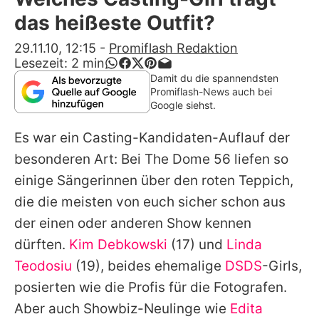
Alle Themen auf Promiflash
das heißeste Outfit?
Jobs
29.11.10, 12:15
-
Promiflash Redaktion
Lesezeit:
2
min
App runterladen
Damit du die spannendsten
Promiflash-News auch bei
Team
Google siehst.
Redaktionelle Richtlinien
Es war ein Casting-Kandidaten-Auflauf der
besonderen Art: Bei The Dome 56 liefen so
Impressum
einige Sängerinnen über den roten Teppich,
Datenschutzerklärung
die die meisten von euch sicher schon aus
der einen oder anderen Show kennen
Nutzungsbedingungen
dürften.
Kim Debkowski
(17) und
Linda
Utiq verwalten
Teodosiu
(19), beides ehemalige
DSDS
-Girls,
posierten wie die Profis für die Fotografen.
Aber auch Showbiz-Neulinge wie
Edita