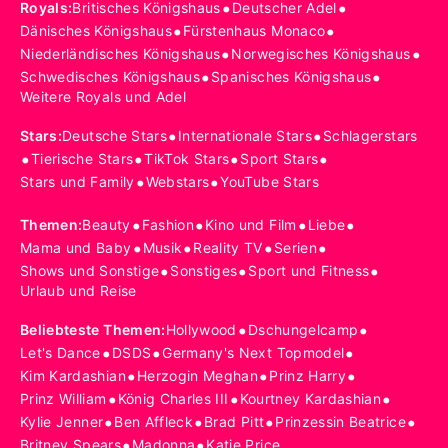
•
•
Royals
:
Britisches Königshaus
Deutscher Adel
•
•
Dänisches Königshaus
Fürstenhaus Monaco
•
•
Niederländisches Königshaus
Norwegisches Königshaus
•
•
Schwedisches Königshaus
Spanisches Königshaus
Weitere Royals und Adel
•
•
Stars
:
Deutsche Stars
Internationale Stars
Schlagerstars
•
•
•
•
Tierische Stars
TikTok Stars
Sport Stars
•
•
Stars und Family
Webstars
YouTube Stars
•
•
•
•
Themen
:
Beauty
Fashion
Kino und Film
Liebe
•
•
•
•
Mama und Baby
Musik
Reality TV
Serien
•
•
•
Shows und Sonstige
Sonstiges
Sport und Fitness
Urlaub und Reise
•
•
Beliebteste Themen
:
Hollywood
Dschungelcamp
•
•
•
Let's Dance
DSDS
Germany's Next Topmodel
•
•
•
Kim Kardashian
Herzogin Meghan
Prinz Harry
•
•
•
Prinz William
König Charles III
Kourtney Kardashian
•
•
•
•
Kylie Jenner
Ben Affleck
Brad Pitt
Prinzessin Beatrice
•
•
Britney Spears
Madonna
Katie Price