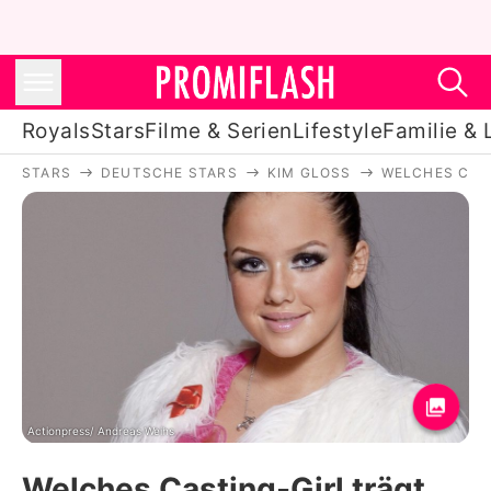
Royals
Stars
Filme & Serien
Lifestyle
Familie & 
STARS
DEUTSCHE STARS
KIM GLOSS
WELCHES CAST
Royals
Stars
Filme & Serien
Lifestyle
Familie & Liebe
Promiflash Exklusiv
Actionpress/ Andreas Weihs
Welches Casting-Girl trägt