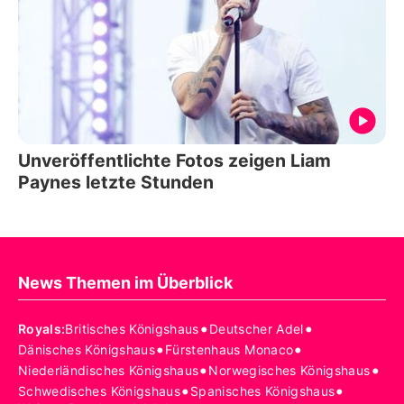
Unveröffentlichte Fotos zeigen Liam
Paynes letzte Stunden
News Themen im Überblick
•
•
Royals
:
Britisches Königshaus
Deutscher Adel
•
•
Dänisches Königshaus
Fürstenhaus Monaco
•
•
Niederländisches Königshaus
Norwegisches Königshaus
•
•
Schwedisches Königshaus
Spanisches Königshaus