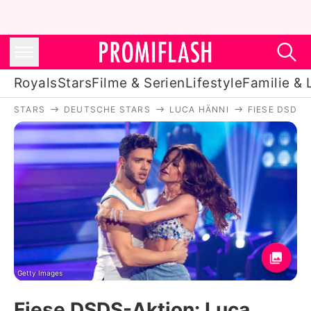
Royals
Stars
Filme & Serien
Lifestyle
Familie & 
STARS
DEUTSCHE STARS
LUCA HÄNNI
FIESE DSDS-
Royals
Stars
Filme & Serien
Lifestyle
Familie & Liebe
Promiflash Exklusiv
Getty Images
Fiese DSDS-Aktion: Luca