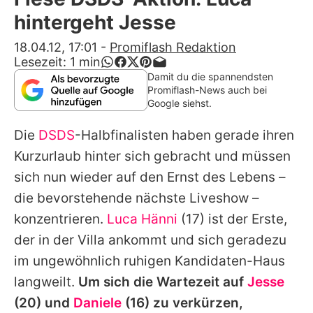
Alle Themen auf Promiflash
hintergeht Jesse
Jobs
18.04.12, 17:01
-
Promiflash Redaktion
Lesezeit:
1
min
App runterladen
Damit du die spannendsten
Promiflash-News auch bei
Team
Google siehst.
Redaktionelle Richtlinien
Die
DSDS
-Halbfinalisten haben gerade ihren
Kurzurlaub hinter sich gebracht und müssen
Impressum
sich nun wieder auf den Ernst des Lebens –
Datenschutzerklärung
die bevorstehende nächste Liveshow –
konzentrieren.
Luca Hänni
(17) ist der Erste,
Nutzungsbedingungen
der in der Villa ankommt und sich geradezu
Utiq verwalten
im ungewöhnlich ruhigen Kandidaten-Haus
langweilt.
Um sich die Wartezeit auf
Jesse
(20) und
Daniele
(16) zu verkürzen,