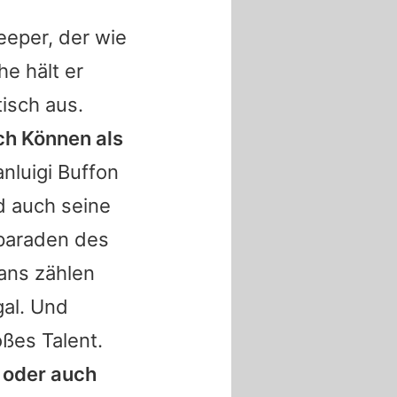
eeper, der wie
he hält er
isch aus.
ch Können als
anluigi Buffon
d auch seine
zparaden des
Fans zählen
al. Und
oßes Talent.
t oder auch