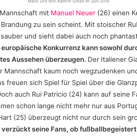
Mario und Ann-Kathrin Götze im Juni 2018
 Mannschaft mit
Manuel Neuer
(26) einen K
r Brandung zu sein scheint. Mit stoischer Ru
 sauber und sieht dabei auch noch phantast
 europäische Konkurrenz kann sowohl dur
utes Aussehen überzeugen.
Der Italiener Gi
der Mannschaft kaum noch wegzudenken un
s freuen sich Spiel für Spiel über die Glan
och auch Rui Patricio (24) kann auf seine 
men schon lange nicht mehr nur aus Portug
Hart (25) überzeugt nicht nur durch sein gr
 verzückt seine Fans, ob fußballbegeister