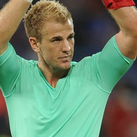
Filme & Serien
Lifestyle
Familie & Liebe
Promiflash Exklusiv
Alle Themen auf Promiflash
Jobs
App runterladen
Team
Redaktionelle Richtlinien
Impressum