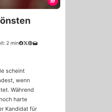
hönsten
it:
2
min
de scheint
ndest, wenn
htet. Während
noch harte
r Kandidat für