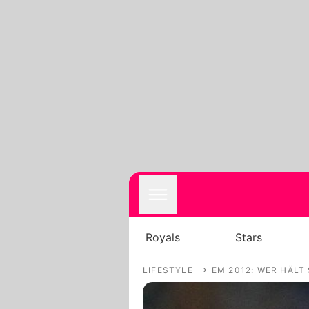
Royals
Stars
LIFESTYLE
EM 2012: WER HÄLT