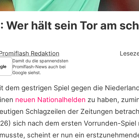
Datenschutzerklärung
 Wer hält sein Tor am sc
Nutzungsbedingungen
Utiq verwalten
Promiflash Redaktion
Leseze
Damit du die spannendsten
Promiflash-News auch bei
Google siehst.
t dem gestrigen Spiel gegen die Niederlan
einen
neuen Nationalhelden
zu haben, zumi
heutigen Schlagzeilen der Zeitungen betrac
26) sich nach dem ersten Vorrunden-Spiel 
 musste, scheint er nun ein erstzunehmende