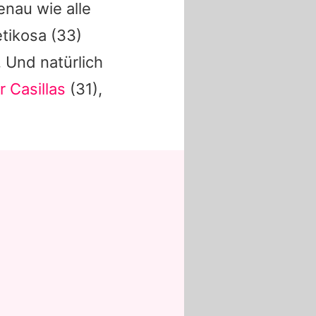
nau wie alle
etikosa (33)
. Und natürlich
r Casillas
(31),