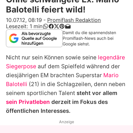
Alle Themen auf Promiflash
Balotelli feiert wild!
Jobs
10.07.12, 08:19
-
Promiflash Redaktion
Lesezeit:
1
min
App runterladen
Damit du die spannendsten
Promiflash-News auch bei
Team
Google siehst.
Redaktionelle Richtlinien
Nicht nur sein Können sowie seine
legendäre
Siegerpose
auf dem Spielfeld während der
Impressum
diesjährigen
EM
brachten Superstar
Mario
Datenschutzerklärung
Balotelli
(21) in die Schlagzeilen, denn neben
seinem sportlichen Talent
steht vor allem
Nutzungsbedingungen
sein Privatleben
derzeit im Fokus des
Utiq verwalten
öffentlichen Interesses.
Anzeige