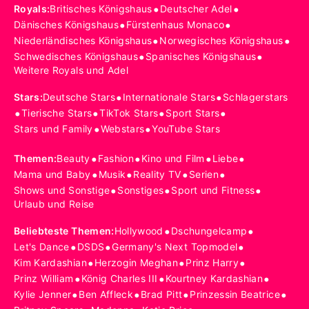
•
•
Royals
:
Britisches Königshaus
Deutscher Adel
•
•
Dänisches Königshaus
Fürstenhaus Monaco
•
•
Niederländisches Königshaus
Norwegisches Königshaus
•
•
Schwedisches Königshaus
Spanisches Königshaus
Weitere Royals und Adel
•
•
Stars
:
Deutsche Stars
Internationale Stars
Schlagerstars
•
•
•
•
Tierische Stars
TikTok Stars
Sport Stars
•
•
Stars und Family
Webstars
YouTube Stars
•
•
•
•
Themen
:
Beauty
Fashion
Kino und Film
Liebe
•
•
•
•
Mama und Baby
Musik
Reality TV
Serien
•
•
•
Shows und Sonstige
Sonstiges
Sport und Fitness
Urlaub und Reise
•
•
Beliebteste Themen
:
Hollywood
Dschungelcamp
•
•
•
Let's Dance
DSDS
Germany's Next Topmodel
•
•
•
Kim Kardashian
Herzogin Meghan
Prinz Harry
•
•
•
Prinz William
König Charles III
Kourtney Kardashian
•
•
•
•
Kylie Jenner
Ben Affleck
Brad Pitt
Prinzessin Beatrice