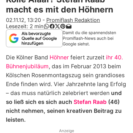
Alle Themen auf Promiflash
macht es mit den Höhnern
Jobs
02.11.12, 13:20
-
Promiflash Redaktion
Lesezeit:
2
min
App runterladen
Damit du die spannendsten
Promiflash-News auch bei
Team
Google siehst.
Redaktionelle Richtlinien
Die Kölner Band
Höhner
feiert zurzeit
ihr 40.
Bühnenjubiläum
, das im Februar 2013 beim
Impressum
Kölschen Rosenmontagszug sein grandioses
Datenschutzerklärung
Ende finden wird. Vier Jahrzehnte lang Erfolg
– das muss natürlich zelebriert werden
und
Nutzungsbedingungen
so ließ sich es sich auch
Stefan Raab
(46)
Utiq verwalten
nicht nehmen, seinen kreativen Beitrag zu
leisten.
Anzeige