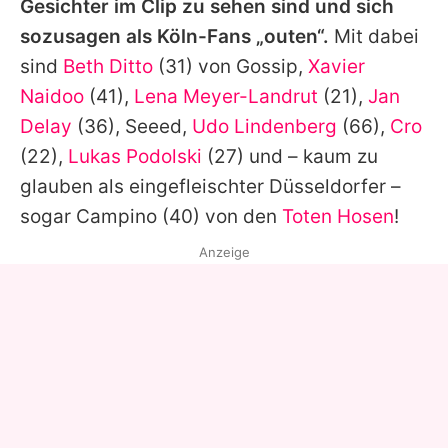
Gesichter im Clip zu sehen sind und sich
sozusagen als Köln-Fans „outen“.
Mit dabei
sind
Beth Ditto
(31) von
Gossip
,
Xavier
Naidoo
(41),
Lena Meyer-Landrut
(21),
Jan
Delay
(36),
Seeed
,
Udo Lindenberg
(66),
Cro
(22),
Lukas Podolski
(27) und – kaum zu
glauben als eingefleischter Düsseldorfer –
sogar Campino (40) von den
Toten Hosen
!
Anzeige