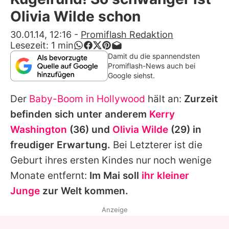
Alle Themen auf Promiflash
Olivia Wilde schon
Jobs
30.01.14, 12:16
-
Promiflash Redaktion
Lesezeit:
1
min
App runterladen
Damit du die spannendsten
Promiflash-News auch bei
Team
Google siehst.
Redaktionelle Richtlinien
Der
Baby-Boom in Hollywood
hält an:
Zurzeit
befinden sich unter anderem
Kerry
Impressum
Washington
(36) und
Olivia Wilde
(29) in
Datenschutzerklärung
freudiger Erwartung.
Bei Letzterer ist die
Geburt ihres ersten Kindes nur noch wenige
Nutzungsbedingungen
Monate entfernt:
Im Mai soll
ihr kleiner
Utiq verwalten
Junge
zur Welt kommen.
Anzeige