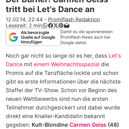
Alle Themen auf Promiflash
tritt bei Let's Dance an
Jobs
12.02.14, 22:44
-
Promiflash Redaktion
Lesezeit:
2
min
App runterladen
Damit du die spannendsten
Promiflash-News auch bei
Team
Google siehst.
Redaktionelle Richtlinien
Noch gar nicht so lange ist es her, dass
Let's
Dance
mit
einem Weihnachtsspezial
die
Impressum
Promis auf die Tanzfläche lockte und schon
Datenschutzerklärung
gibt es erste Informationen über die nächste
Staffel der TV-Show. Schon vor Beginn des
Nutzungsbedingungen
neuen Wettbewerbs sind nun die ersten
Utiq verwalten
Teilnehmer durchgesickert und dabei wurde
direkt eine Knaller-Kandidatin bekannt
gegeben:
Kult-Blondine
Carmen Geiss
(48)