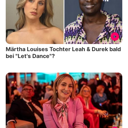
Märtha Louises Tochter Leah & Durek bald
bei "Let's Dance"?