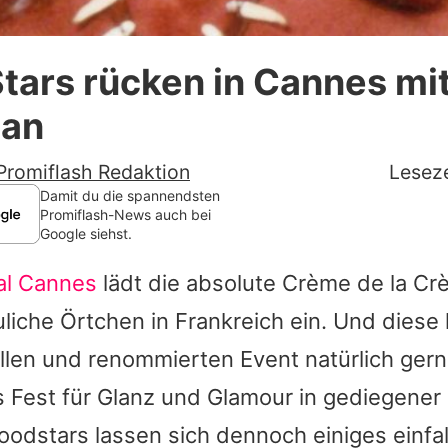
Datenschutzerklärung
tars rücken in Cannes mi
Nutzungsbedingungen
 an
Utiq verwalten
Promiflash Redaktion
Leseze
Damit du die spannendsten
Promiflash-News auch bei
Google siehst.
val Cannes
lädt die absolute Crème de la Cr
liche Örtchen in Frankreich ein. Und diese 
llen und renommierten Event natürlich gern
 Fest für Glanz und Glamour in gediegener 
odstars lassen sich dennoch einiges einfal