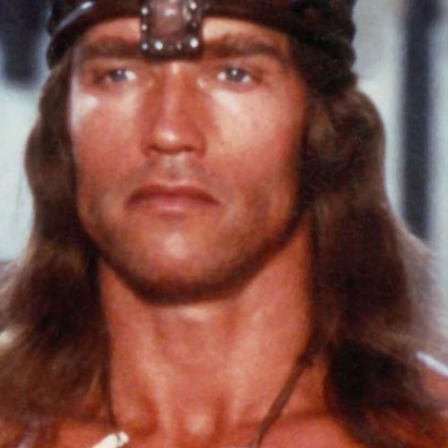
Filme & Serien
Lifestyle
Familie & Liebe
Promiflash Exklusiv
Alle Themen auf Promiflash
Jobs
App runterladen
Team
Redaktionelle Richtlinien
Impressum