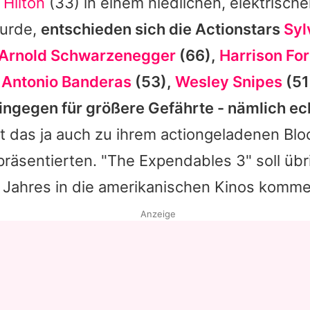
 Hilton
(33) in einem niedlichen, elektrische
wurde,
entschieden sich die Actionstars
Syl
Arnold Schwarzenegger
(66),
Harrison Fo
,
Antonio Banderas
(53),
Wesley Snipes
(51
hingegen für größere Gefährte - nämlich ec
t das ja auch zu ihrem actiongeladenen Blo
präsentierten. "The Expendables 3" soll übr
 Jahres in die amerikanischen Kinos komme
Anzeige