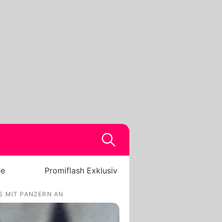
be
Promiflash Exklusiv
S MIT PANZERN AN