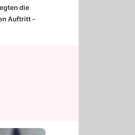
legten die
n Auftritt -