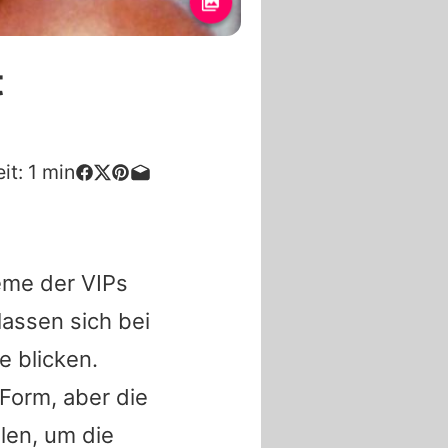
t
it:
1
min
ème der VIPs
lassen sich bei
e blicken.
Form, aber die
len, um die