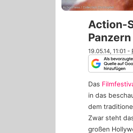
ActionPress / Collection Christophel
Action-S
Panzern
19.05.14, 11:01
-
Das
Filmfesti
in das beschau
dem traditione
Zwar steht das
großen Hollywo