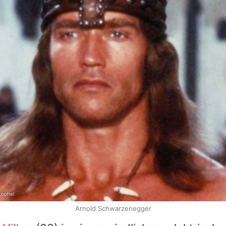
tophel
Arnold Schwarzenegger