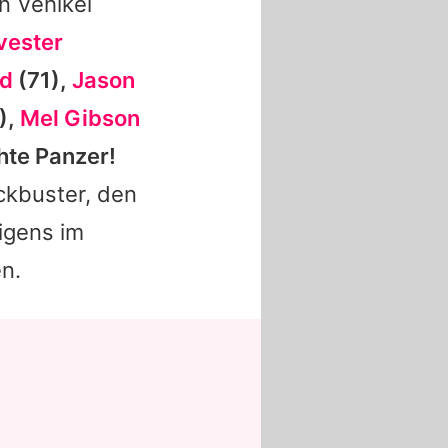
n Vehikel
vester
rd
(71),
Jason
),
Mel Gibson
hte Panzer!
ckbuster, den
igens im
n.