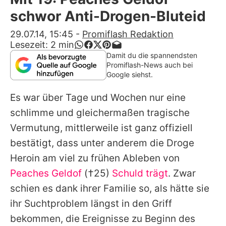
Alle Themen auf Promiflash
schwor Anti-Drogen-Bluteid
Jobs
29.07.14, 15:45
-
Promiflash Redaktion
Lesezeit:
2
min
App runterladen
Damit du die spannendsten
Promiflash-News auch bei
Team
Google siehst.
Redaktionelle Richtlinien
Es war über Tage und Wochen nur eine
schlimme und gleichermaßen tragische
Impressum
Vermutung, mittlerweile ist ganz offiziell
Datenschutzerklärung
bestätigt, dass unter anderem die Droge
Heroin am viel zu frühen Ableben von
Nutzungsbedingungen
Peaches Geldof
(†25)
Schuld trägt
. Zwar
Utiq verwalten
schien es dank ihrer Familie so, als hätte sie
ihr Suchtproblem längst in den Griff
bekommen, die Ereignisse zu Beginn des