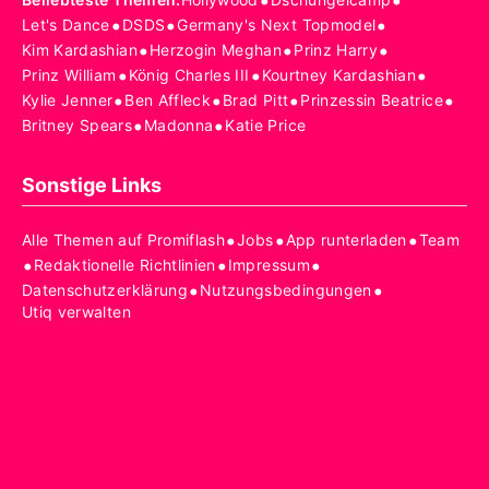
•
•
•
•
•
Let's Dance
DSDS
Germany's Next Topmodel
•
•
•
Kim Kardashian
Herzogin Meghan
Prinz Harry
•
•
•
Prinz William
König Charles III
Kourtney Kardashian
•
•
•
•
Kylie Jenner
Ben Affleck
Brad Pitt
Prinzessin Beatrice
•
•
Britney Spears
Madonna
Katie Price
Sonstige Links
•
•
•
Alle Themen auf Promiflash
Jobs
App runterladen
Team
•
•
•
Redaktionelle Richtlinien
Impressum
•
•
Datenschutzerklärung
Nutzungsbedingungen
Utiq verwalten