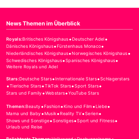
News Themen im Überblick
•
•
Royals
:
Britisches Königshaus
Deutscher Adel
•
•
Dänisches Königshaus
Fürstenhaus Monaco
•
•
Niederländisches Königshaus
Norwegisches Königshaus
•
•
Schwedisches Königshaus
Spanisches Königshaus
Weitere Royals und Adel
•
•
Stars
:
Deutsche Stars
Internationale Stars
Schlagerstars
•
•
•
•
Tierische Stars
TikTok Stars
Sport Stars
•
•
Stars und Family
Webstars
YouTube Stars
•
•
•
•
Themen
:
Beauty
Fashion
Kino und Film
Liebe
•
•
•
•
Mama und Baby
Musik
Reality TV
Serien
•
•
•
Shows und Sonstige
Sonstiges
Sport und Fitness
Urlaub und Reise
Beliebteste Themen
:
Hollywood
Dschungelcamp