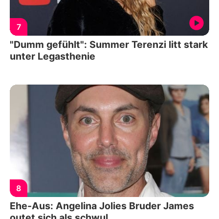
7
"Dumm gefühlt": Summer Terenzi litt stark
unter Legasthenie
8
Ehe-Aus: Angelina Jolies Bruder James
outet sich als schwul