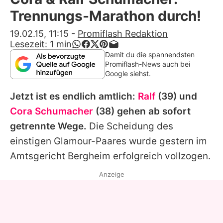
Alle Themen auf Promiflash
Trennungs-Marathon durch!
Jobs
19.02.15, 11:15
-
Promiflash Redaktion
Lesezeit:
1
min
App runterladen
Damit du die spannendsten
Promiflash-News auch bei
Team
Google siehst.
Redaktionelle Richtlinien
Jetzt ist es endlich amtlich:
Ralf
(39) und
Cora Schumacher
(38) gehen ab sofort
Impressum
getrennte Wege.
Die Scheidung des
Datenschutzerklärung
einstigen Glamour-Paares wurde gestern im
Amtsgericht Bergheim erfolgreich vollzogen.
Nutzungsbedingungen
Anzeige
Utiq verwalten