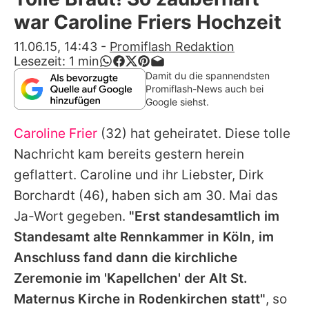
Alle Themen auf Promiflash
war Caroline Friers Hochzeit
Jobs
11.06.15, 14:43
-
Promiflash Redaktion
Lesezeit:
1
min
App runterladen
Damit du die spannendsten
Promiflash-News auch bei
Team
Google siehst.
Redaktionelle Richtlinien
Caroline Frier
(32) hat geheiratet. Diese tolle
Nachricht kam bereits gestern herein
Impressum
geflattert.
Caroline
und ihr Liebster,
Dirk
Datenschutzerklärung
Borchardt
(46), haben sich am 30. Mai
das
Ja-Wort
gegeben.
"Erst standesamtlich im
Nutzungsbedingungen
Standesamt alte Rennkammer in Köln, im
Utiq verwalten
Anschluss fand dann die kirchliche
Zeremonie im 'Kapellchen' der Alt St.
Maternus Kirche in Rodenkirchen statt"
, so