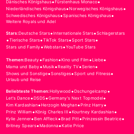
•
•
Dänisches Königshaus
Fürstenhaus Monaco
•
•
Niederländisches Königshaus
Norwegisches Königshaus
•
•
Schwedisches Königshaus
Spanisches Königshaus
Weitere Royals und Adel
•
•
Stars
:
Deutsche Stars
Internationale Stars
Schlagerstars
•
•
•
•
Tierische Stars
TikTok Stars
Sport Stars
•
•
Stars und Family
Webstars
YouTube Stars
•
•
•
•
Themen
:
Beauty
Fashion
Kino und Film
Liebe
•
•
•
•
Mama und Baby
Musik
Reality TV
Serien
•
•
•
Shows und Sonstige
Sonstiges
Sport und Fitness
Urlaub und Reise
•
•
Beliebteste Themen
:
Hollywood
Dschungelcamp
•
•
•
Let's Dance
DSDS
Germany's Next Topmodel
•
•
•
Kim Kardashian
Herzogin Meghan
Prinz Harry
•
•
•
Prinz William
König Charles III
Kourtney Kardashian
•
•
•
•
Kylie Jenner
Ben Affleck
Brad Pitt
Prinzessin Beatrice
•
•
Britney Spears
Madonna
Katie Price