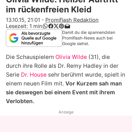
Alle Themen auf Promiflash
im rückenfreien Kleid
Jobs
13.10.15, 21:01
-
Promiflash Redaktion
Lesezeit:
1
min
App runterladen
Damit du die spannendsten
Promiflash-News auch bei
Team
Google siehst.
Redaktionelle Richtlinien
Die Schauspielern
Olivia Wilde
(31), die
durch ihre Rolle als Dr. Remy Hadley in der
Impressum
Serie
Dr. House
sehr berühmt wurde, spielt in
Datenschutzerklärung
einem neuen Film mit.
Vor Kurzem sah man
sie deswegen bei einem Event mit ihrem
Nutzungsbedingungen
Verlobten.
Utiq verwalten
Anzeige